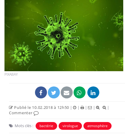
PIXABAY
Publié le 10.02.2018 à 12h50
|
|
|
|
|
Commenter
Mots clés :
bactérie
virologue
atmosphère