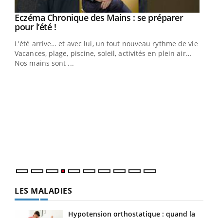
Eczéma Chronique des Mains : se préparer
Youtube
Youtube
pour l’été !
L'été arrive… et avec lui, un tout nouveau rythme de vie !
Vacances, plage, piscine, soleil, activités en plein air…
Nos mains sont ...
Youtube
Diabète & Ramadan 2026
Un 
Youtube
You
à l
Le Ramadan approche, et, pour de nombreuses
Un é
personnes atteintes de diabète, c'est une période de
mati
questions, de défis, mais ...
numé
LES MALADIES
Hypotension orthostatique : quand la