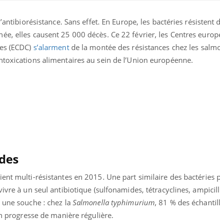
l’antibiorésistance. Sans effet. En Europe, les bactéries résistent
ée, elles causent 25 000 décès. Ce 22 février, les Centres europ
ies (ECDC)
s’alarment
de la montée des résistances chez les salmon
ntoxications alimentaires au sein de l’Union européenne.
Chikungunya, dengue,
La siest
West Nile : que se passe-
de dormi
t-il dans le sud de la
ides
France ?
ent multi-résistantes en 2015. Une part similaire des bactéries 
Les médicaments GLP-1
VIH : la
ivre à un seul antibiotique (sulfonamides, tétracyclines, ampicill
protègent-ils aussi les os
tous les
?
elle enfi
r une souche : chez la
Salmonella typhimurium
, 81 % des échantil
on progresse de manière régulière.