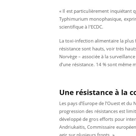
 à risque : ce jus
Cancer colorectal : une
ttire l'attention
stratégie simple aurait
« Il est particulièrement inquiétan
cheurs
changé la donne au Pays
Typhimurium monophasique, exprimen
basque
scientifique à l’ECDC.
La toxi-infection alimentaire la plu
résistance sont hauts, voir très hau
Norvège – associée à la surveillanc
d’une résistance. 14 % sont même mu
Une résistance à la co
Les pays d’Europe de l’Ouest et du 
progression des résistances est limit
développé de gros efforts pour inter
Andriukaitis, Commissaire européen à 
agir sur plusieurs fronts. »