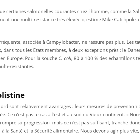
Cytomégalovirus : ce qui
Pourquo
change dans la prise en
gâche-t-
t que certaines salmonelles courantes chez l’homme, comme la Sa
charge des femmes
jours de
t une multi-résistance très élevée », estime Mike Catchpole, d
enceintes
s fréquente, associée à Campylobacter, ne rassure pas plus. Les t
ts, dans tous les Etats membres, à deux exceptions près : le Dane
e en Europe. Pour la souche
C. coli
, 80 à 100 % des échantillons 
lti-résistantes.
listine
Nord sont relativement avantagés : leurs mesures de prévention o
ée. Ce n’est pas le cas à l’est et au sud du Vieux continent. « No
rompre sa progression, mais ce n’est pas suffisant, tranche donc
la Santé et la Sécurité alimentaire. Nous devons agir plus vite, 