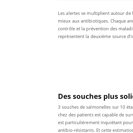
Les alertes se multiplient autour de 
mieux aux antibiotiques. Chaque ann
contrôle et la prévention des malad
représentent la deuxième source d’i
us : un cas
Comment oublier les
chez un touriste
écrans en vacances ?
e
Des souches plus sol
3 souches de salmonelles sur 10 étai
 infantile : un
Toujours connectés :
chez des patients est capable de surv
s’interroge sur
comment le travail
 élevé en France
empiète de plus en plus
est particulièrement inquiétant pou
sur nos soirées
antibio-résistants. Et cette estimati