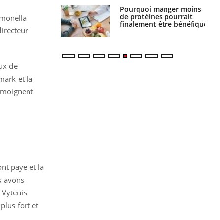
i votre ventre
Pourquoi manger moins
il les premiers
de protéines pourrait
lmonella
 vos vacances ?
finalement être bénéfique
irecteur
aux de
mark et la
témoignent
nt payé et la
us avons
 Vytenis
plus fort et