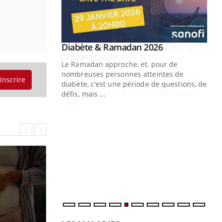
Youtube
 Mains : se
Diabète & Ramadan 2026
Youtube
outube
Le Ramadan approche, et, pour de
 un tout nouveau
nombreuses personnes atteintes de
'inscrire
plage, piscine,
diabète, c'est une période de questions, de
 air… Nos mains
défis, mais ...
Un
You
fac
pr
Un 
mut
san
num