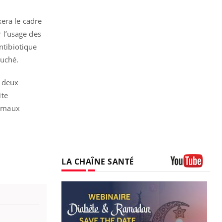
xera le cadre
r l’usage des
ntibiotique
ouché.
c deux
ite
nimaux
LA CHAÎNE SANTÉ
Youtube