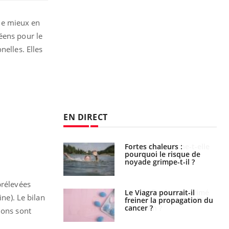
 de mieux en
éens pour le
elles. Elles
EN DIRECT
e empêche-t-elle
Fortes chaleurs :
r la nuit ?
pourquoi le risque de
noyade grimpe-t-il ?
prélevées
 fin du comprimé
Le Viagra pourrait-il
ine). Le bilan
 jours se profile-t-
freiner la propagation du
n ?
cancer ?
lons sont