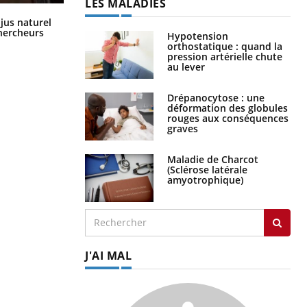
LES MALADIES
Comment oublier les écrans en
 jus naturel
vacances ?
chercheurs
Hypotension
orthostatique : quand la
pression artérielle chute
au lever
Drépanocytose : une
déformation des globules
rouges aux conséquences
graves
Maladie de Charcot
(Sclérose latérale
amyotrophique)
J'AI MAL