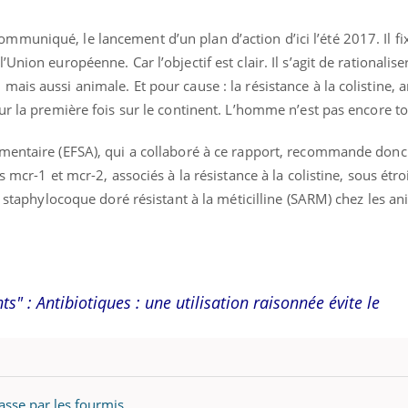
uniqué, le lancement d’un plan d’action d’ici l’été 2017. Il fi
nion européenne. Car l’objectif est clair. Il s’agit de rationalise
ais aussi animale. Et pour cause : la résistance à la colistine, a
ur la première fois sur le continent. L’homme n’est pas encore t
imentaire (EFSA), qui a collaboré à ce rapport, recommande don
 mcr-1 et mcr-2, associés à la résistance à la colistine, sous étro
du staphylocoque doré résistant à la méticilline (SARM) chez les a
nts" :
Antibiotiques : une utilisation raisonnée évite le
passe par les fourmis