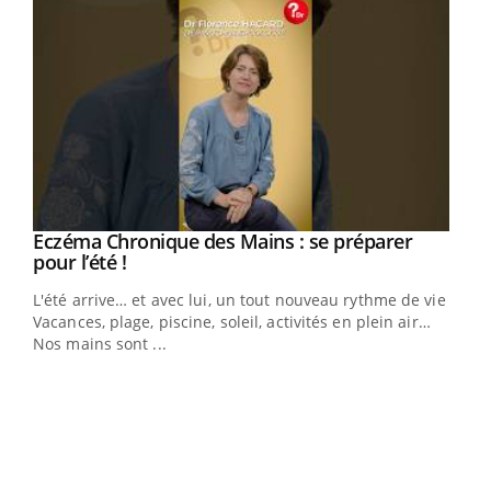
Eczéma Chronique des Mains : se préparer
Youtube
Youtube
pour l’été !
L'été arrive… et avec lui, un tout nouveau rythme de vie !
Vacances, plage, piscine, soleil, activités en plein air…
Nos mains sont ...
Dia
You
Le 
pers