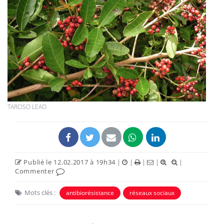
TARCISO LEAO
Publié le 12.02.2017 à 19h34
|
|
|
|
|
Commenter
Mots clés :
antibiorésistance
réseaux sociaux