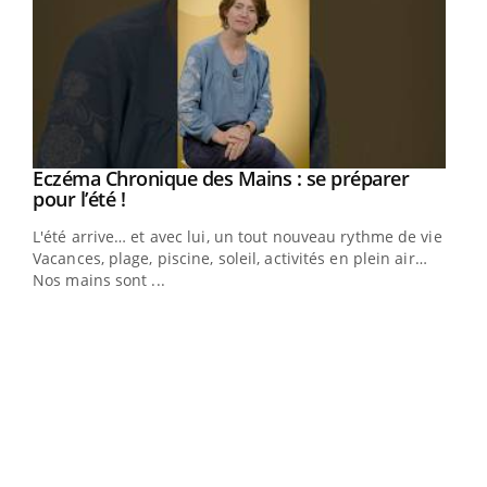
Eczéma Chronique des Mains : se préparer
Youtube
Youtube
pour l’été !
L'été arrive… et avec lui, un tout nouveau rythme de vie !
Vacances, plage, piscine, soleil, activités en plein air…
Nos mains sont ...
Dia
You
Le 
pers
ques