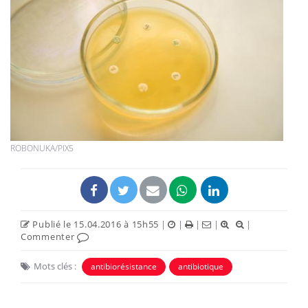
ROBONUKA/PIX5
Publié le 15.04.2016 à 15h55
|
|
|
|
|
Commenter
Mots clés :
antibiorésistance
antibiotique