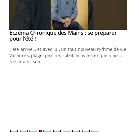
Eczéma Chronique des Mains : se préparer
Youtube
Youtube
pour l’été !
L'été arrive… et avec lui, un tout nouveau rythme de vie !
Vacances, plage, piscine, soleil, activités en plein air…
Nos mains sont ...
Dia
You
Le 
pers
ques