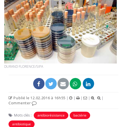
DURAND FLORENCE/SIPA
Publié le 12.02.2016 à 16h55
|
|
|
|
|
Commenter
Mots clés :
antibiorésistance
bactérie
antibiotique