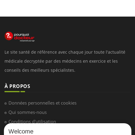
Le site santé de référence avec chaque jour toute l'actualité
médicale decryptée par des médecins en exercice et les
conseils des meilleurs spécialistes.
À PROPOS
Données personnelles et cookies
Qui sommes-nous
Conditions d'utilisation
Plan du site
Welcome