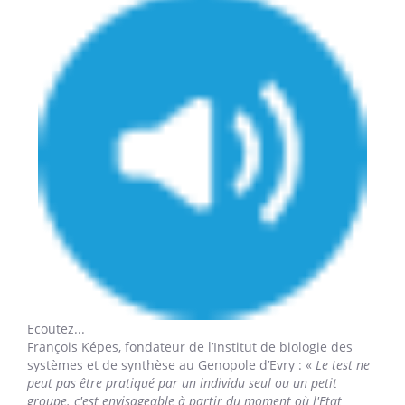
Ecoutez...
François Képes,
fondateur de l’Institut de biologie des
systèmes et de synthèse au Genopole d’Evry : «
Le test ne
peut pas être pratiqué par un individu seul ou un petit
groupe. c'est envisageable à partir du moment où l'Etat