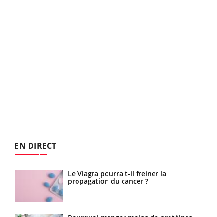
EN DIRECT
Le Viagra pourrait-il freiner la
Le smartphone nuit-il à l'apprentissage
propagation du cancer ?
de la lecture ?