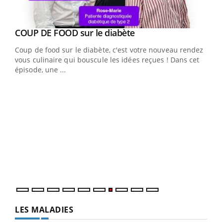
Youtube
Yout
COUP DE FOOD sur le diabète
Quand l’entreprise mise sur le bien être global
Youtube
Youtube
Coup de food sur le diabète, c'est votre nouveau rendez-
"Les rendez-vous de la santé et de la qualité de vie au
vous culinaire qui bouscule les idées reçues ! Dans cet
travail" de Pourquoi Docteur reçoivent Régis Blugeon,
épisode, une ...
DRH et directeur ...
Ecz
You
(3/3
Dans
vous
quot
LES MALADIES