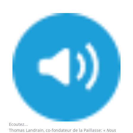
Ecoutez...
Thomas Landrain,
co-fondateur de la Paillasse: «
Nous