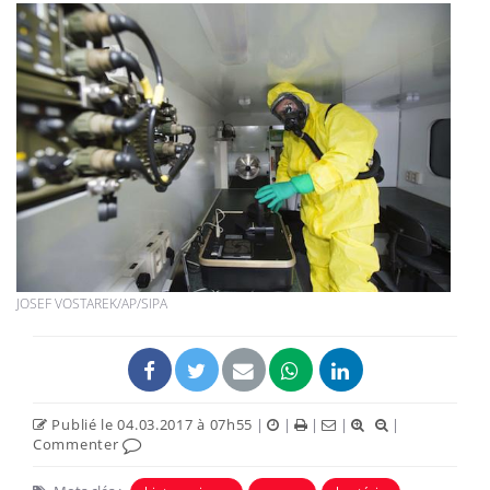
JOSEF VOSTAREK/AP/SIPA
Publié le 04.03.2017 à 07h55
|
|
|
|
|
Commenter