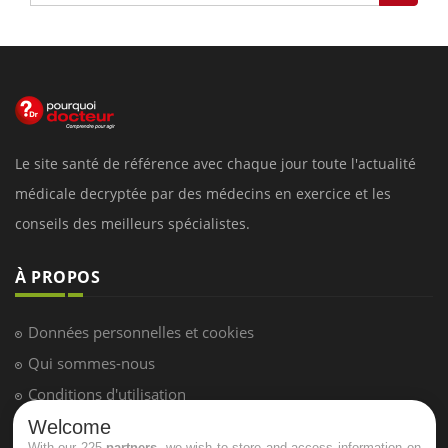
Le site santé de référence avec chaque jour toute l'actualité
médicale decryptée par des médecins en exercice et les
conseils des meilleurs spécialistes.
À PROPOS
Données personnelles et cookies
Qui sommes-nous
Conditions d'utilisation
Plan du site
Welcome
With our 225
partners
, we wish to store and access information on