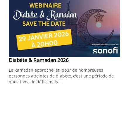
Youtube
Diabète & Ramadan 2026
Youtube
Le Ramadan approche, et, pour de nombreuses
vie !
personnes atteintes de diabète, c'est une période de
…
questions, de défis, mais ...
Un 
You
à l
Un é