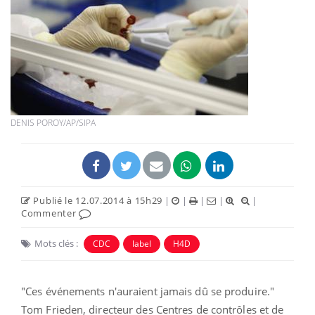
DENIS POROY/AP/SIPA
Publié le 12.07.2014 à 15h29
|
|
|
|
|
Commenter
Mots clés :
CDC
label
H4D
"Ces événements n'auraient jamais dû se produire."
Tom Frieden, directeur des Centres de contrôles et de