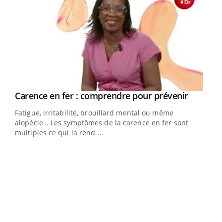
Youtube
a
Carence en fer : comprendre pour prévenir
Youtube
Fatigue, irritabilité, brouillard mental ou même
s non
alopécie… Les symptômes de la carence en fer sont
multiples ce qui la rend ...
Ins
You
par
En 2
ento