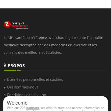
Le site santé de référence avec chaque jour toute l'actualité
médicale decryptée par des médecins en exercice et les
conseils des meilleurs spécialistes.
À PROPOS
Données personnelles et cookies
Qui sommes-nous
Conditions d'utilisation
Plan du site
Welcome
With our 225
partners
, we wish to store and access information on
Mentions Légales