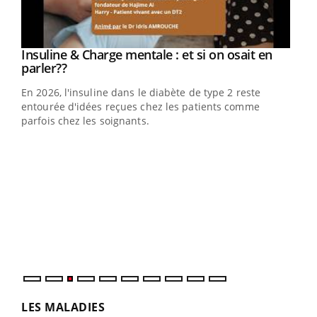
Youtube
Insuline & Charge mentale : et si on osait en
Youtube
Youtube
parler??
En 2026, l'insuline dans le diabète de type 2 reste
entourée d'idées reçues chez les patients comme
parfois chez les soignants.
Ecz
You
pour
L'ét
Vaca
Nos 
LES MALADIES