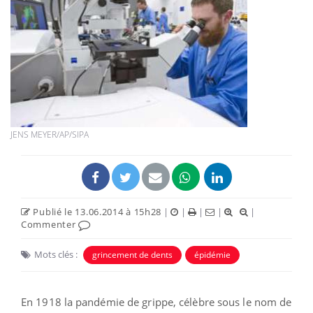
JENS MEYER/AP/SIPA
Publié le 13.06.2014 à 15h28
|
|
|
|
|
Commenter
Mots clés :
grincement de dents
épidémie
En 1918 la pandémie de grippe, célèbre sous le nom de