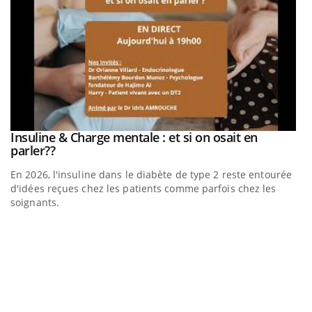
be
Insuline & Charge mentale : et si on osait en
Youtube
Youtube
parler??
En 2026, l'insuline dans le diabète de type 2 reste entourée
a
d'idées reçues chez les patients comme parfois chez les
soignants.
E
Yo
l’
L'