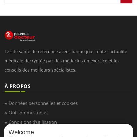
Le site santé de référence avec chaque jour toute l'actualité
médicale decryptée par des médecins en exercice et les
conseils des meilleurs spécialistes.
À PROPOS
Données personnelles et cookies
Qui sommes-nous
Conditions d'utilisation
Plan du site
Welcome