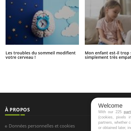
Les troubles du sommeil modifient
Mon enfant est-il trop
votre cerveau !
simplement très empat
Welcome
À PROPOS
NEWSLETT
With our 225
par
(cookies, pixels 
partners, whether c
Recevez toute
Données personnelles et cookies
or obtained later, i
infos santé