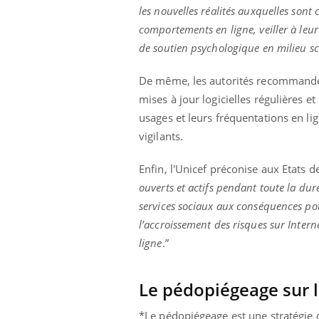
les ce qui la rend
patients comme parfois chez les soignants.
sole
les nouvelles réalités auxquelles sont
sont
comportements en ligne, veiller à leur
de soutien psychologique en milieu sc
De même, les autorités recommande
mises à jour logicielles régulières 
usages et leurs fréquentations en lig
vigilants.
Enfin, l'Unicef préconise aux Etats de
ouverts et actifs pendant toute la dur
services sociaux aux conséquences pot
l’accroissement des risques sur Interne
ligne
.”
Le pédopiégeage sur 
*Le pédopiégeage est une stratégie de