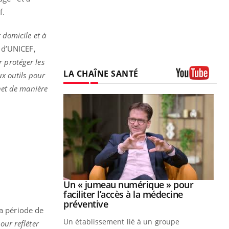
f.
 domicile et à
e d’UNICEF,
r protéger les
LA CHAÎNE SANTÉ
ux outils pour
Youtube
rnet de manière
Youtube
2026
Un « jumeau numérique » pour
Youtube
faciliter l’accès à la médecine
 pour de
Youtube
préventive
la période de
teintes de
Un établissement lié à un groupe
e de questions, de
our refléter