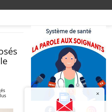
posés
le
gés
plus
Publicité