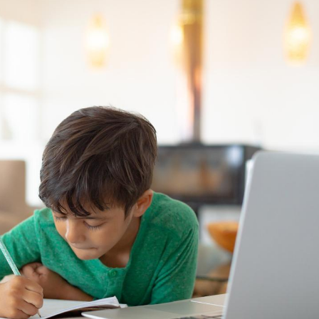
Comment oublier les
Chikung
écrans en vacances ?
West Nil
t-il dan
France ?
Toujours connectés :
Les méd
comment le travail
protègen
empiète de plus en plus
?
sur nos soirées
Cancer colorectal : une
Cytomég
stratégie simple aurait
change d
changé la donne au Pays
charge 
basque
enceint