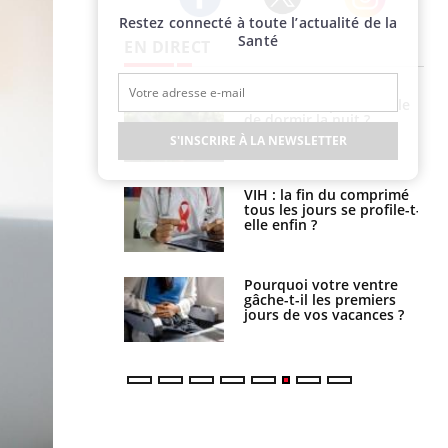
Restez connecté à toute l’actualité de la
Twitter
Facebook
Instagram
Santé
EN DIRECT
unya, dengue,
La sieste empêche-t-elle
e : que se passe-
de dormir la nuit ?
s le sud de la
S'INSCRIRE À LA NEWSLETTER
icaments GLP-1
VIH : la fin du comprimé
t-ils aussi les os
tous les jours se profile-t-
elle enfin ?
alovirus : ce qui
Pourquoi votre ventre
ans la prise en
gâche-t-il les premiers
des femmes
jours de vos vacances ?
es