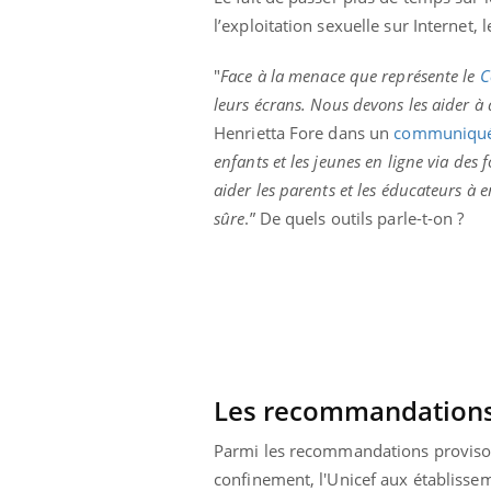
l’exploitation sexuelle sur Internet, l
"
Face à la menace que représente le
C
leurs écrans. Nous devons les aider à 
Henrietta Fore dans un
communiqu
enfants et les jeunes en ligne via des
aider les parents et les éducateurs à 
sûre
.” De quels outils parle-t-on ?
prendre pour
Insuline & Charge mentale : et si on
Ecz
Youtube
You
Les recommandations 
Youtube
osait en parler??
pré
Parmi les recommandations provisoire
llard mental ou
En 2026, l'insuline dans le diabète de type 2
L'ét
tômes de la
reste entourée d'idées reçues chez les
ryth
confinement, l'Unicef aux établissem