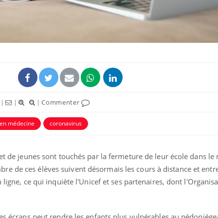
|
|
|
Commenter
 en médecine
coronavirus
 et de jeunes sont touchés par la fermeture de leur école dans l
e de ces élèves suivent désormais les cours à distance et entr
 ligne, ce qui inquiète l'Unicef et ses partenaires, dont l'Organis
les écrans peut rendre les enfants plus vulnérables au pédopiége