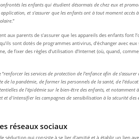
il, activités en plein air… Nos mains
défis, mais ...
 confrontés les enfants qui étudient désormais de chez eux et
promou
 ...
 application, et s’assurer que les enfants ont à tout moment accès à
olaire
.”
nt aux parents de s
’assurer que les appareils des enfants font l’
et qu’ils sont dotés de programmes antivirus, d'échanger avec eux 
ne, de fixer des règles d’utilisation d’Internet (où, quand, commen
 “
r
enforcer les services de protection de l’enfance afin de s’assurer 
ée de la pandémie, de former les personnels de la santé, de l’éducat
entielles de l'épidémie sur le bien-être des enfants, et notamment 
t et d'intensifier les campagnes de sensibilisation à la sécurité des
les réseaux sociaux
 séduction qui consiste à se lier d'amitié et à établir un lien av