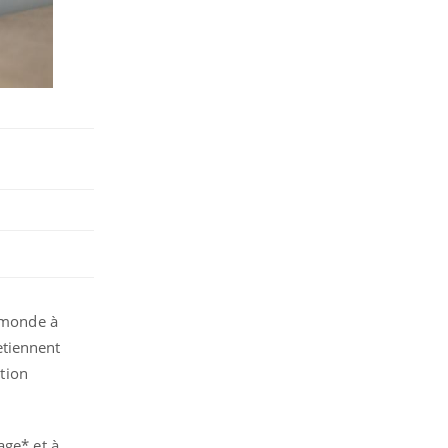
e monde à
etiennent
ation
age* et à