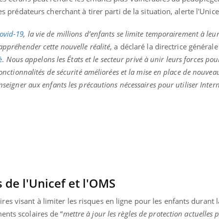
es prédateurs cherchant à tirer parti de la situation, alerte l'Unice
ovid-19
, la vie de millions d’enfants se limite temporairement à leur
appréhender cette nouvelle réalité
, a déclaré la directrice général
é
.
Nous appelons les États et le secteur privé à unir leurs forces pou
 fonctionnalités de sécurité améliorées et la mise en place de nouvea
enseigner aux enfants les précautions nécessaires pour utiliser Inte
éma Chronique des Mains : se
Diabète & Ramadan 
tube
Youtube
de l'Unicef et l'OMS
Youtube
parer pour l’été !
Le Ramadan approche, et,
s visant à limiter les risques en ligne pour les enfants durant 
é arrive… et avec lui, un tout nouveau
nombreuses personnes at
me de vie ! Vacances, plage, piscine,
diabète, c'est une périod
ents scolaires de “
mettre à jour les règles de protection actuelles p