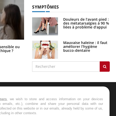
SYMPTÔMES
Douleurs de l’avant-pied :
des métatarsalgies à 90 %
liées à problème d’appui
Mauvaise haleine : il faut
Bébés, jeunes enfants : quelle
améliorer l’hygiène
 sensible ou
trousse à pharmacie pour les
bucco-dentaire
hique ?
vacances ?
ER
tners
, we wish to store and access information on your devices
in emails, etc.), combine and share your personal data with our
ollected on this website or in our emails, already held by some of us,
s les semaines les meilleures
ncluding in other contexts.