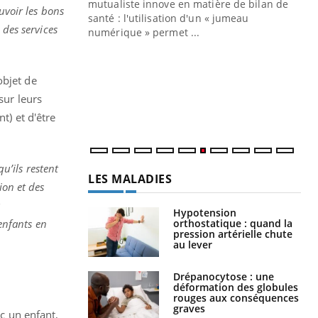
mutualiste innove en matière de bilan de
voir les bons
santé : l'utilisation d'un « jumeau
 des services
CO
You
numérique » permet ...
Cou
nou
objet de
bou
sur leurs
épi
t) et d'être
qu’ils restent
LES MALADIES
ion et des
à
Hypotension
orthostatique : quand la
 enfants en
pression artérielle chute
au lever
Drépanocytose : une
déformation des globules
rouges aux conséquences
graves
ec un enfant,