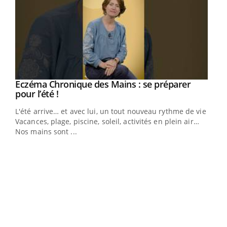
Eczéma Chronique des Mains : se préparer
Youtube
Youtube
pour l’été !
L'été arrive… et avec lui, un tout nouveau rythme de vie !
Vacances, plage, piscine, soleil, activités en plein air…
Nos mains sont ...
Dia
You
Le 
pers
ques