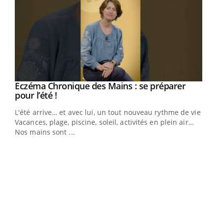
Eczéma Chronique des Mains : se préparer
Youtube
Youtube
pour l’été !
L'été arrive… et avec lui, un tout nouveau rythme de vie !
Vacances, plage, piscine, soleil, activités en plein air…
Nos mains sont ...
Dia
You
Le 
pers
ques