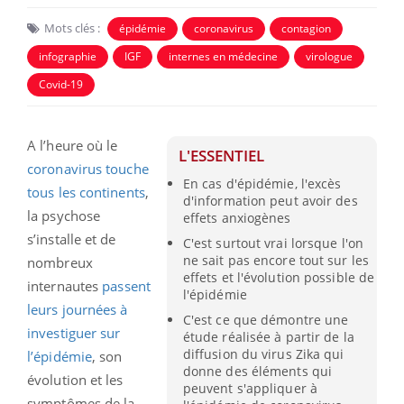
Mots clés :
épidémie
coronavirus
contagion
infographie
IGF
internes en médecine
virologue
Covid-19
A l’heure où le
L'ESSENTIEL
coronavirus touche
En cas d'épidémie, l'excès
tous les continents
,
d'information peut avoir des
la psychose
effets anxiogènes
s’installe et de
C'est surtout vrai lorsque l'on
ne sait pas encore tout sur les
nombreux
effets et l'évolution possible de
internautes
passent
l'épidémie
leurs journées à
C'est ce que démontre une
investiguer sur
étude réalisée à partir de la
diffusion du virus Zika qui
l’épidémie
, son
donne des éléments qui
évolution et les
peuvent s'appliquer à
symptômes de la