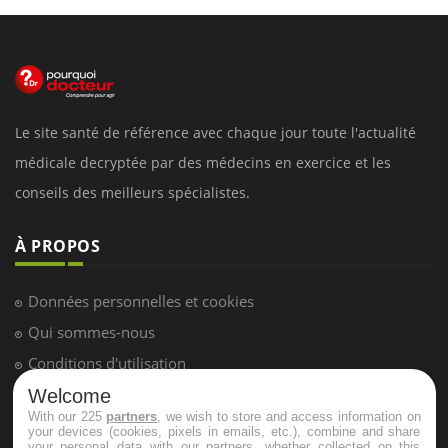
Le site santé de référence avec chaque jour toute l'actualité
médicale decryptée par des médecins en exercice et les
conseils des meilleurs spécialistes.
À PROPOS
Données personnelles et cookies
Qui sommes-nous
Conditions d'utilisation
Plan du site
Welcome
With our 225
partners
, we wish to store and access information on
Mentions Légales
your devices (cookies, pixels in emails, etc.), combine and share
your personal data with our partners, whether collected on this