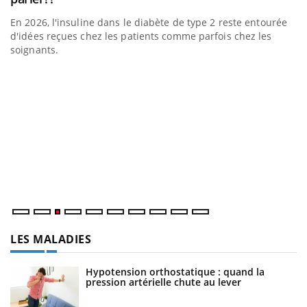
En 2026, l'insuline dans le diabète de type 2 reste entourée
d'idées reçues chez les patients comme parfois chez les
soignants.
Eczéma Chronique des Mains : se préparer pour
D
Youtube
Yo
Youtube
l’été !
L
L'été arrive… et avec lui, un tout nouveau rythme de vie !
at
Vacances, plage, piscine, soleil, activités en plein air… Nos
dé
mains sont ...
LES MALADIES
Hypotension orthostatique : quand la
pression artérielle chute au lever