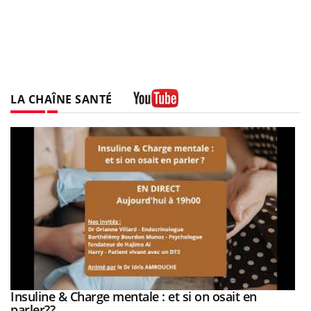
LA CHAÎNE SANTÉ
Youtube
Insuline & Charge mentale : et si on osait en
Youtube
Youtube
parler??