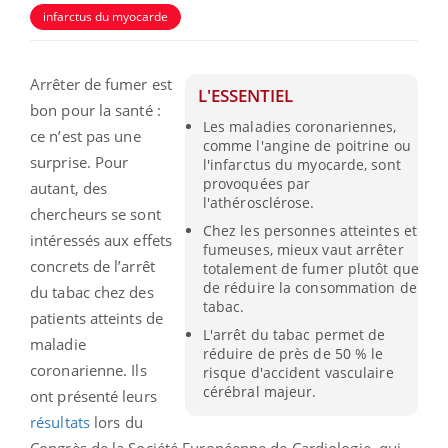
infarctus du myocarde
Arrêter de fumer est
L'ESSENTIEL
bon pour la santé :
Les maladies coronariennes,
ce n’est pas une
comme l'angine de poitrine ou
surprise. Pour
l'infarctus du myocarde, sont
provoquées par
autant, des
l'athérosclérose.
chercheurs se sont
Chez les personnes atteintes et
intéressés aux effets
fumeuses, mieux vaut arrêter
concrets de l’arrêt
totalement de fumer plutôt que
de réduire la consommation de
du tabac chez des
tabac.
patients atteints de
L'arrêt du tabac permet de
maladie
réduire de près de 50 % le
coronarienne. Ils
risque d'accident vasculaire
cérébral majeur.
ont présenté leurs
résultats
lors du
Congrès de la Société Européenne de Cardiologie, qui