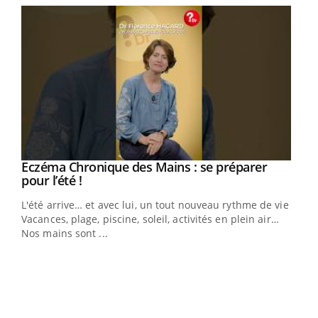
Eczéma Chronique des Mains : se préparer
Youtube
Youtube
pour l’été !
L'été arrive… et avec lui, un tout nouveau rythme de vie !
Vacances, plage, piscine, soleil, activités en plein air…
Nos mains sont ...
Dia
You
Le 