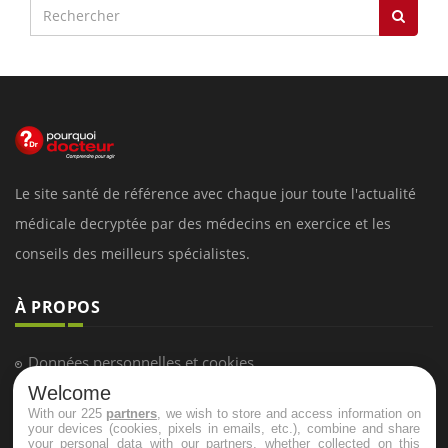
Le site santé de référence avec chaque jour toute l'actualité
médicale decryptée par des médecins en exercice et les
conseils des meilleurs spécialistes.
À PROPOS
Données personnelles et cookies
Welcome
Qui sommes-nous
With our 225
partners
, we wish to store and access information on
Conditions d'utilisation
your devices (cookies, pixels in emails, etc.), combine and share
your personal data with our partners, whether collected on this