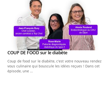
Youtube
COUP DE FOOD sur le diabète
Youtube
Coup de food sur le diabète, c'est votre nouveau rendez-
vous culinaire qui bouscule les idées reçues ! Dans cet
épisode, une ...
Yout
Quand l’entreprise mise sur le bien être global
Ecz
Youtube
You
(3/3
Dans