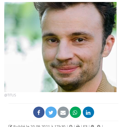
@TITUS
Publié le 20.09.2021 à 17h30
|
|
|
|
|