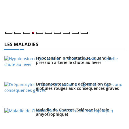
L
at
dé
LES MALADIES
Hypotension orthostatique : quand la
pression artérielle chute au lever
Drépanocytose : une déformation des
globules rouges aux conséquences graves
Maladie de Charcot (Sclérose latérale
amyotrophique)