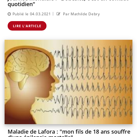
quotidien"
|
Publié le 04.03.2021
Par Mathilde Debry
LIRE L'ARTICLE
Maladie de Lafora : "mon fils de 18 ans souffre