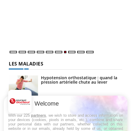
Qua
You
"Les
trav
DRH 
LES MALADIES
Hypotension orthostatique : quand la
pression artérielle chute au lever
Welcome
Drépanocytose : une déformation des
globules rouges aux conséquences
graves
With our 225
partners
, we wish to store and access information on
your devices (cookies, pixels in emails, etc.), combine and share
your personal data with our partners, whether collected on this
website or in our emails, already held by some of us, or obtained
Maladie de Charcot (Sclérose latérale