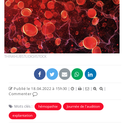
THINKHUBSTUDIO/ISTOCK
Publié le 18.04.2022 à 15h30
|
|
|
|
|
Commenter
Mots clés :
hémopathie
Journée de l'audition
explantation