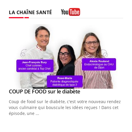
LA CHAÎNE SANTÉ
Youtube
Youtube
cès
COUP DE FOOD sur le diabète
Youtube
Coup de food sur le diabète, c'est votre nouveau rendez-
 en
vous culinaire qui bouscule les idées reçues ! Dans cet
u
épisode, une ...