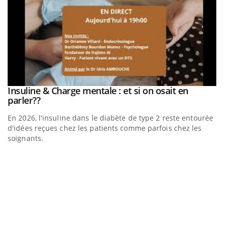
be
Insuline & Charge mentale : et si on osait en
Youtube
Youtube
parler??
En 2026, l'insuline dans le diabète de type 2 reste entourée
a
d'idées reçues chez les patients comme parfois chez les
soignants.
E
Yo
l’
L'
Va