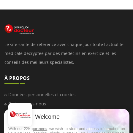
Le site santé de référence avec chaque jour toute l'actualité
médicale decryptée par des médecins en exercice et les
conseils des meilleurs spécialistes.
À PROPOS
Données personnelles et cookies
Qui sommes-nous
Conditions d'utilisation
Welcome
Plan du site
With our 225
partners
, we wish to store and access information on
Mentions Légales