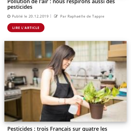
Pollution de l'air : nous respirons aussi des
pesticides
|
Publié le 20.12.2019
Par Raphaëlle de Tappie
LIRE L'ARTICLE
Pesticides : trois Français sur quatre les