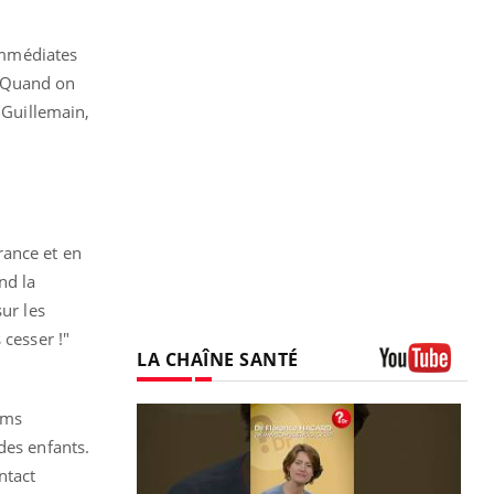
 immédiates
r. Quand on
 Guillemain,
rance et en
nd la
ur les
 cesser !"
LA CHAÎNE SANTÉ
Youtube
oms
des enfants.
ntact