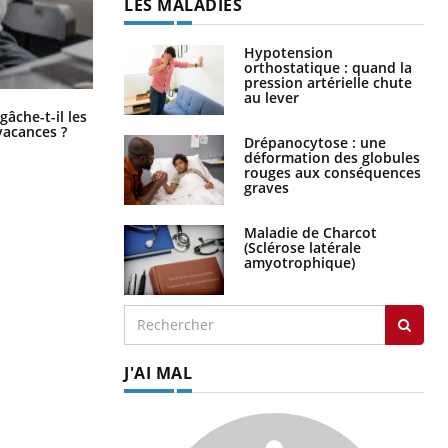
LES MALADIES
Hypotension
orthostatique : quand la
pression artérielle chute
au lever
Fortes chaleurs : pourquoi le risque
âche-t-il les
de noyade grimpe-t-il ?
vacances ?
Drépanocytose : une
déformation des globules
rouges aux conséquences
graves
Maladie de Charcot
(Sclérose latérale
amyotrophique)
J'AI MAL