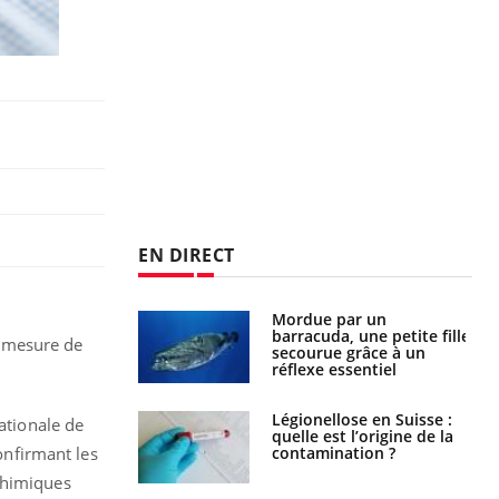
EN DIRECT
e et chaleur : ce
Mordue par un
la science
barracuda, une petite fille
r mesure de
secourue grâce à un
réflexe essentiel
phone nuit-il à
Légionellose en Suisse :
ationale de
tissage de la
quelle est l’origine de la
?
contamination ?
nfirmant les
chimiques