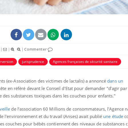
|
|
|
Commenter
rversion
jurisprudence
Agences françaises de sécurité sanitaire
nts (ex-Association des victimes de lactalis) a annoncé
dans un
Fortes chaleurs :
Grossess
pourquoi le risque de
que dit 
te en référé devant le Conseil d’Etat pour demander "d’agir pa
noyade grimpe-t-il ?
ire des substances toxiques dans les couches pour enfants."
Le Viagra pourrait-il
Le smart
veille
de l’association 60 Millions de consommateurs, l'
Agence n
freiner la propagation du
l'appren
cancer ?
lecture 
 de l'environnement et du travail (Anses)
avait publié
une étude
co
aines couches pour bébés contiennent des niveaux de substances 