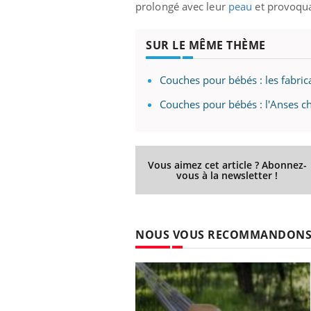
prolongé avec leur
peau
et provoqu
SUR LE MÊME THÈME
Eczéma Chronique des Mains :
Car
Youtube
You
Youtube
expliquer ma maladie
pré
Couches pour bébés : les fabric
Il y a des sujets qui sont faciles à aborder...
Fati
Couches pour bébés : l'Anses ch
d'autres non ! D'un côté, poser des
mêm
questions sur la maladie d'un proche c'est
care
montrer ...
...
Vous aimez cet article ? Abonnez-
vous à la newsletter !
NOUS VOUS RECOMMANDON