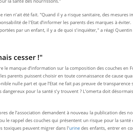
ur la santé des nourrissons."
 rien n’ait été fait. "Quand il y a risque sanitaire, des mesures
esponsabilité de l’Etat d’informer les parents des marques à évite
ortées par un enfant, il y a de quoi s’inquiéter," a réagi Quentin
ais cesser !"
re le manque d’information sur la composition des couches en F
es parents puissent choisir en toute connaissance de cause qua
ible nulle part et que l’Etat ne fait pas preuve de transparence s
ts dangereux pour la santé s’y trouvent ? L’omerta doit désormais
bres de l’association demandent à nouveau la publication des n
ou le rappel des couches qui présentent un risque pour la santé 
s toxiques peuvent migrer dans l’
urine
des enfants, entrer en co