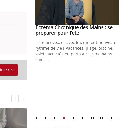
ale : et si on
Eczéma Chronique des Mains : se
Youtube
ube
Youtube
préparer pour l’été !
e diabète de type 2
L'été arrive… et avec lui, un tout nouveau
çues chez les
rythme de vie ! Vacances, plage, piscine,
ez les soignants.
soleil, activités en plein air… Nos mains
sont ...
Di
You
'inscrire
Le 
nom
dia
défi