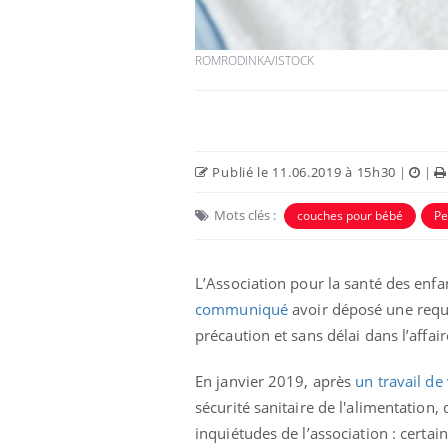
ROMRODINKA/ISTOCK
Publié le 11.06.2019 à 15h30
|
|
Mots clés :
couches pour bébé
Pe
L’Association pour la santé des enfa
La sieste empêche-t-elle
de dormir la nuit ?
communiqué
avoir déposé une requê
précaution et sans délai dans l’affa
VIH : la fin du comprimé
En janvier 2019, après
un travail de 
tous les jours se profile-t-
elle enfin ?
sécurité sanitaire de l'alimentation,
inquiétudes de l’association : cert