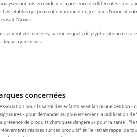
s analyses ont mis en évidence la présence de différentes substan
Pourquoi manger moins
Mordue 
de protéines pourrait
vacances
hes jetables qui peuvent notamment migrer dans l’urine et entr
finalement être bénéfique
le coma
écisait l’Anses.
des avaient été recensés, parmi lesquels du glyphosate ou encore
ts depuis quinze ans.
arques concernées
’Association pour la santé des enfants avait lancé une pétition - q
 signatures - pour demander au gouvernement la publication de "l
a présence de produits chimiques dangereux pour la santé", "la
rélèvements réalisés sur ces produits" et "le retrait rappel de tou