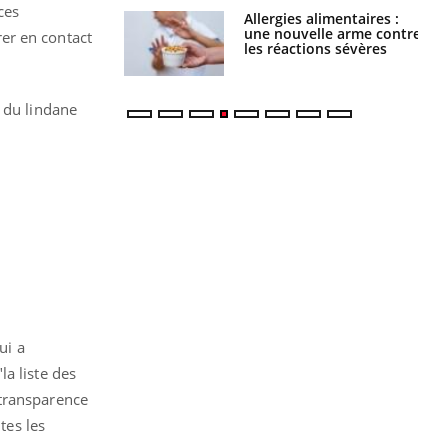
ces
par une tique en
Allergies alimentaires :
, elle reste dans
une nouvelle arme contre
er en contact
 pendant 42 jours
les réactions sévères
 du lindane
ui a
a liste des
 transparence
tes les