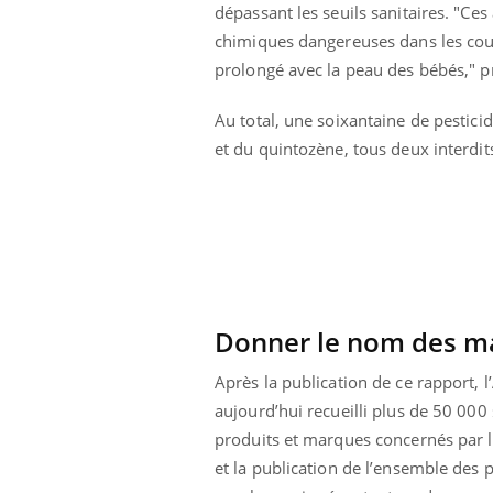
dépassant les seuils sanitaires. "Ce
Pourquoi votre ventre
gâche-t-il les premiers
chimiques dangereuses dans les couc
jours de vos vacances ?
prolongé avec la peau des bébés," pr
Au total, une soixantaine de pestici
et du quintozène, tous deux interdi
Donner le nom des m
Après la publication de ce rapport, l
aujourd’hui recueilli plus de 50 000
produits et marques concernés par l
et la publication de l’ensemble des p