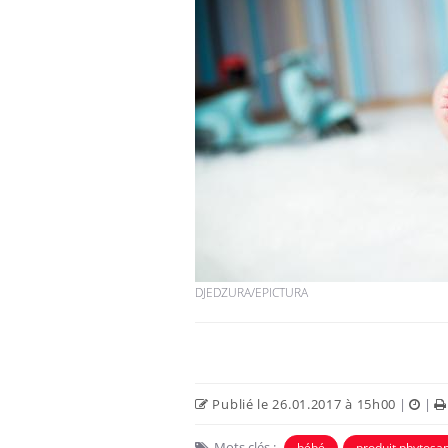
Bébés, jeunes enfants :
quelle trousse à
pharmacie pour les
vacances ?
Syndrome métabolique :
quels sont les meilleurs
exercices physiques ?
Comment éviter une otite
DJEDZURA/EPICTURA
pendant les vacances ?
Publié le 26.01.2017 à 15h00
|
|
Mots clés :
bébé
produit phytosan