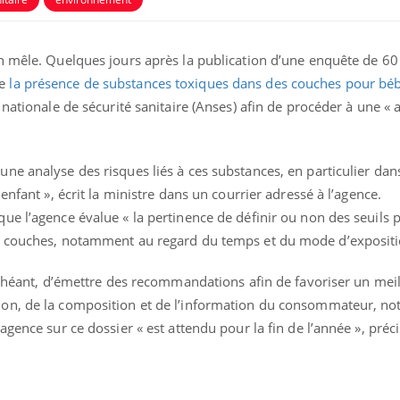
n mêle. Quelques jours après la publication d’une enquête de 60
ce
la présence de substances toxiques dans des couches pour béb
 nationale de sécurité sanitaire (Anses) afin de procéder à une « 
ence en fer : comprendre pour
Insuline & Charge ment
tube
Youtube
e analyse des risques liés à ces substances, en particulier dans
Youtube
Yout
venir
osait en parler??
enfant », écrit la ministre dans un courrier adressé à l’agence.
e l’agence évalue « la pertinence de définir ou non des seuils p
gue, irritabilité, brouillard mental ou
En 2026, l'insuline dans l
e alopécie… Les symptômes de la
reste entourée d'idées re
s couches, notamment au regard du temps et du mode d’expositi
nce en fer sont multiples ce qui la rend
patients comme parfois ch
échéant, d’émettre des recommandations afin de favoriser un mei
ion, de la composition et de l’information du consommateur, n
agence sur ce dossier « est attendu pour la fin de l’année », préc