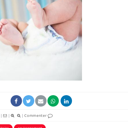
Hantavirus : un cas
Comment
détecté chez un touriste
écrans 
en France
Mortalité infantile : un
Toujour
rapport s’interroge sur
comment
son taux élevé en France
empiète
sur nos 
Grossesse à risque : ce jus
Cancer c
naturel attire l'attention
stratégi
des chercheurs
changé 
basque
|
|
|
Commenter
itaire
environnement