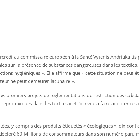
mercredi au commissaire européen à la Santé Vytenis Andriukaitis 
ales sur la présence de substances dangereuses dans les textiles,
ions hygiéniques ». Elle affirme que « cette situation ne peut êt
teur ne peut demeurer lacunaire ».
les premiers projets de réglementations de restriction des subst
eprotoxiques dans les textiles » et l'« invite à faire adopter ces 
ées, y compris des produits étiquetés « écologiques », dix cont
a déploré 60 Millions de consommateurs dans son numéro paru m