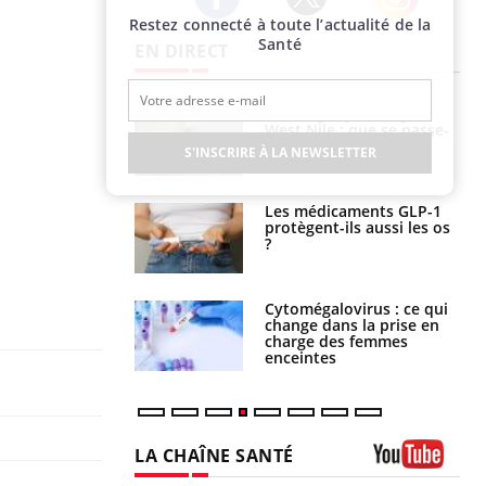
Restez connecté à toute l’actualité de la
Twitter
Facebook
Instagram
Santé
EN DIRECT
 oublier les
Chikungunya, dengue,
en vacances ?
West Nile : que se passe-
t-il dans le sud de la
S'INSCRIRE À LA NEWSLETTER
France ?
s connectés :
Les médicaments GLP-1
 le travail
protègent-ils aussi les os
 de plus en plus
?
soirées
olorectal : une
Cytomégalovirus : ce qui
e simple aurait
change dans la prise en
la donne au Pays
charge des femmes
enceintes
LA CHAÎNE SANTÉ
Youtube