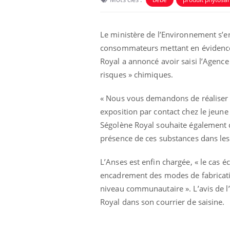
Le ministère de l’Environnement s’e
consommateurs mettant en éviden
Royal a annoncé avoir saisi l’Agence
risques » chimiques.
Eczéma Chronique des Mains :
Car
Youtube
You
« Nous vous demandons de réaliser un
Youtube
expliquer ma maladie
pré
exposition par contact chez le jeune 
Ségolène Royal souhaite également qu
Il y a des sujets qui sont faciles à aborder...
Fati
d'autres non ! D'un côté, poser des
mêm
présence de ces substances dans le
questions sur la maladie d'un proche c'est
care
montrer ...
...
L’Anses est enfin chargée, « le cas 
encadrement des modes de fabricat
niveau communautaire ». L’avis de l’
Royal dans son courrier de saisine.