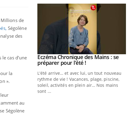
 Millions de
és,
Ségolène
analyse des
ale : et si on
Eczéma Chronique des Mains : se
Youtube
 le cas d’une
ube
Youtube
préparer pour l’été !
our la
e diabète de type 2
L'été arrive… et avec lui, un tout nouveau
çues chez les
rythme de vie ! Vacances, plage, piscine,
on ».
ez les soignants.
soleil, activités en plein air… Nos mains
sont ...
lleur
Di
You
otamment au
Le 
ise Ségolène
nom
dia
défi