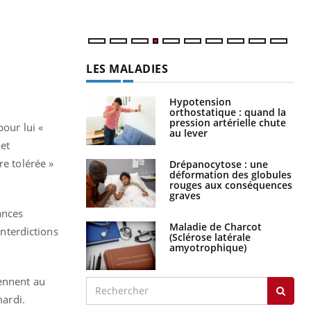
LES MALADIES
Hypotension
orthostatique : quand la
pression artérielle chute
pour lui «
au lever
 et
re tolérée »
Drépanocytose : une
déformation des globules
rouges aux conséquences
graves
ances
Maladie de Charcot
interdictions
(Sclérose latérale
amyotrophique)
iennent au
ardi.