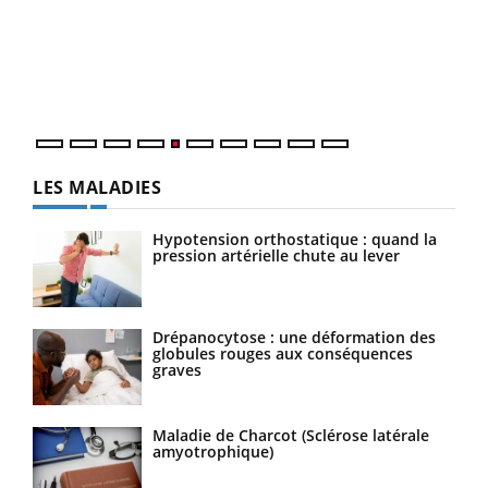
à l
Un é
mati
numé
LES MALADIES
Hypotension orthostatique : quand la
pression artérielle chute au lever
Drépanocytose : une déformation des
globules rouges aux conséquences
graves
Maladie de Charcot (Sclérose latérale
amyotrophique)