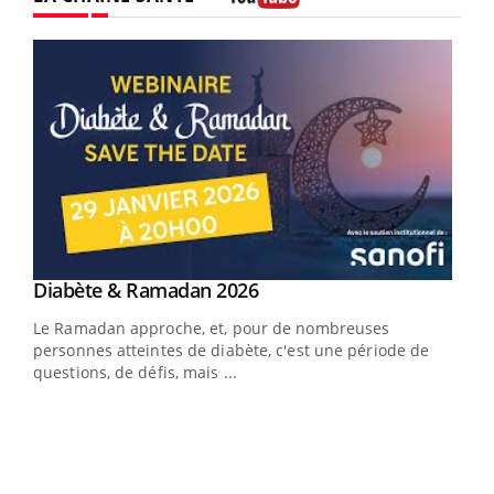
Youtube
Youtube
Diabète & Ramadan 2026
Youtube
Le Ramadan approche, et, pour de nombreuses
vie !
personnes atteintes de diabète, c'est une période de
…
questions, de défis, mais ...
Un 
You