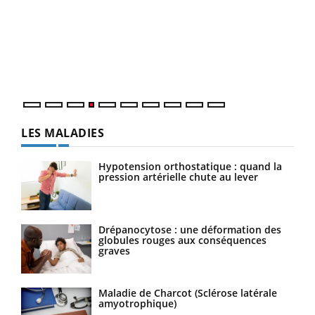
Youtube
Diabète & Ramadan 2026
Un 
Youtube
You
à l
Le Ramadan approche, et, pour de nombreuses
Un é
personnes atteintes de diabète, c'est une période de
mati
questions, de défis, mais ...
numé
LES MALADIES
Hypotension orthostatique : quand la
pression artérielle chute au lever
Drépanocytose : une déformation des
globules rouges aux conséquences
graves
Maladie de Charcot (Sclérose latérale
amyotrophique)