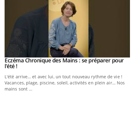
Eczéma Chronique des Mains : se préparer pour
Youtube
Youtube
l’été !
e
L'été arrive… et avec lui, un tout nouveau rythme de vie !
Vacances, plage, piscine, soleil, activités en plein air… Nos
mains sont ...
D
Yo
L
at