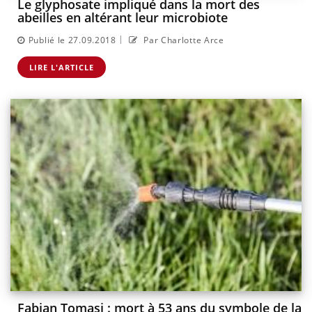
Le glyphosate impliqué dans la mort des
abeilles en altérant leur microbiote
|
Publié le 27.09.2018
Par Charlotte Arce
LIRE L'ARTICLE
Fabian Tomasi : mort à 53 ans du symbole de la