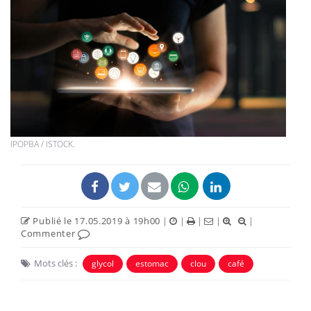
IPOPBA / ISTOCK.
Publié le 17.05.2019 à 19h00
|
|
|
|
|
Commenter
Mots clés :
glycol
estomac
clou
café