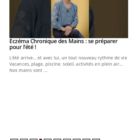
Eczéma Chronique des Mains : se préparer
Youtube
Youtube
pour l’été !
L'été arrive… et avec lui, un tout nouveau rythme de vie !
Vacances, plage, piscine, soleil, activités en plein air…
Nos mains sont ...
Dia
You
Le 
pers
ques