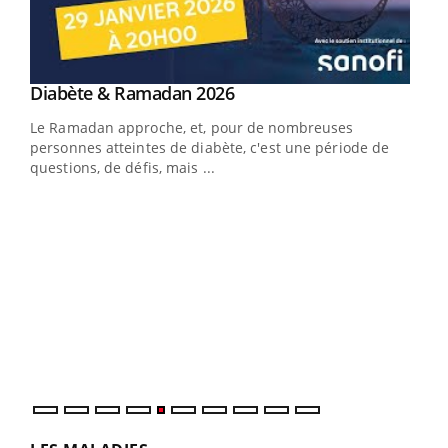
Youtube
Diabète & Ramadan 2026
Youtube
Le Ramadan approche, et, pour de nombreuses
vie !
personnes atteintes de diabète, c'est une période de
…
questions, de défis, mais ...
Un 
You
à l
Un é
mati
numé