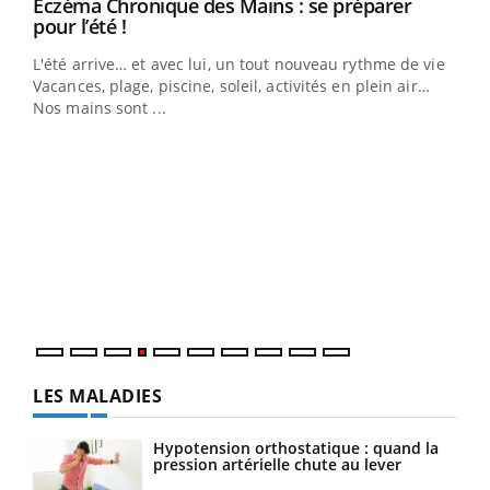
Eczéma Chronique des Mains : se préparer
Youtube
Youtube
pour l’été !
L'été arrive… et avec lui, un tout nouveau rythme de vie !
Vacances, plage, piscine, soleil, activités en plein air…
Nos mains sont ...
Dia
You
Le 
pers
ques
LES MALADIES
Hypotension orthostatique : quand la
pression artérielle chute au lever