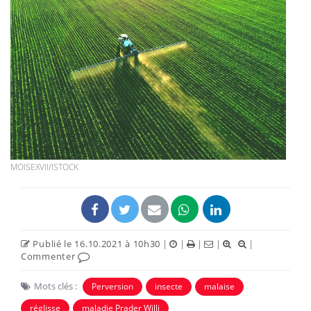
MOISEXVII/ISTOCK
Publié le 16.10.2021 à 10h30
|
|
|
|
|
Commenter
Mots clés :
Perversion
insecte
malaise
réglisse
maladie Prader Willi