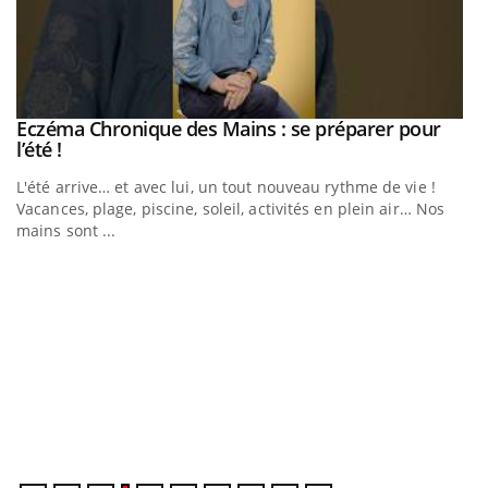
Eczéma Chronique des Mains : se préparer pour
Youtube
Youtube
l’été !
e
L'été arrive… et avec lui, un tout nouveau rythme de vie !
Vacances, plage, piscine, soleil, activités en plein air… Nos
mains sont ...
D
Yo
L
at
dé