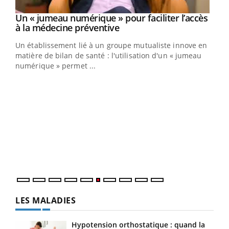
Un « jumeau numérique » pour faciliter l’accès
Youtube
Youtube
à la médecine préventive
Un établissement lié à un groupe mutualiste innove en
e
matière de bilan de santé : l'utilisation d'un « jumeau
numérique » permet ...
COU
You
Coup
vous
épis
LES MALADIES
Hypotension orthostatique : quand la