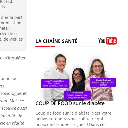
Picard,
els.
sumer la part
mmunication
méta-
rler de ce
, de vieilles
LA CHAÎNE SANTÉ
Youtube
oi s’inquiéter
oi on se
ets
sociologue et
nion. Mais ce
Youtube
COUP DE FOOD sur le diabète
Youtube
 recouvre aussi
Coup de food sur le diabète, c'est votre
identité, de
nouveau rendez-vous culinaire qui
le en réalité
bouscule les idées reçues ! Dans cet