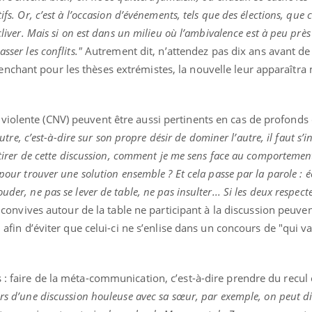
ifs. Or, c’est à l’occasion d’événements, tels que des élections, que 
 cliver. Mais si on est dans un milieu où l’ambivalence est à peu prè
sser les conflits."
Autrement dit, n’attendez pas dix ans avant de 
nchant pour les thèses extrémistes, la nouvelle leur apparaîtra
violente (CNV) peuvent être aussi pertinents en cas de profonds
’autre, c’est-à-dire sur son propre désir de dominer l’autre, il faut s’
e tirer de cette discussion, comment je me sens face au comportement
 pour trouver une solution ensemble ? Et cela passe par la parole : é
der, ne pas se lever de table, ne pas insulter... Si les deux respecte
s convives autour de la table ne participant à la discussion peuven
e, afin d’éviter que celui-ci ne s’enlise dans un concours de "qui 
 : faire de la méta-communication, c’est-à-dire prendre du recul 
rs d’une discussion houleuse avec sa sœur, par exemple, on peut di