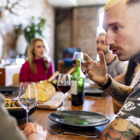
Grossesse et chaleur : ce
que dit la science
Le smartphone nuit-il à
l'apprentissage de la
lecture ?
Mordue par une tique en
vacances, elle reste dans
le coma pendant 42 jours