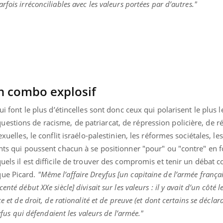
ualiste innove en matière de bilan de
fois irréconciliables avec les valeurs portées par d’autres."
é : l'utilisation d'un « jumeau
érique » permet ...
un combo explosif
qui font le plus d’étincelles sont donc ceux qui polarisent le plus 
stions de racisme, de patriarcat, de répression policière, de ré
xuelles, le conflit israélo-palestinien, les réformes sociétales, les
ants qui poussent chacun à se positionner "pour" ou "contre" en 
uels il est difficile de trouver des compromis et tenir un débat co
que Picard.
"Même l’affaire Dreyfus [un capitaine de l’armée français
nté début XXe siècle] divisait sur les valeurs : il y avait d’un côté l
ce et de droit, de rationalité et de preuve (et dont certains se décl
eyfus qui défendaient les valeurs de l’armée."