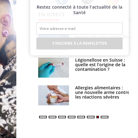
Restez connecté à toute l’actualité de la
Twitter
Facebook
Instagram
Santé
EN DIRECT
Mordue par un
Comment gérer le
barracuda, une petite fille
sommeil des enfants en
secourue grâce à un
vacances ?
S'INSCRIRE À LA NEWSLETTER
réflexe essentiel
Légionellose en Suisse :
Bilan prévention : ce que
quelle est l’origine de la
les kinés pourront
contamination ?
bientôt faire
Allergies alimentaires :
TDAH : quel est ce
une nouvelle arme contre
traitement autorisé aux
les réactions sévères
États-Unis ?