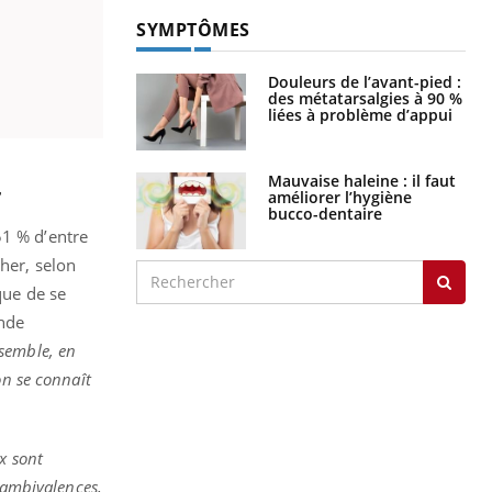
SYMPTÔMES
Douleurs de l’avant-pied :
des métatarsalgies à 90 %
liées à problème d’appui
Mauvaise haleine : il faut
r
améliorer l’hygiène
bucco-dentaire
 51 % d’entre
her, selon
que de se
nde
nsemble, en
on se connaît
x sont
s ambivalences,