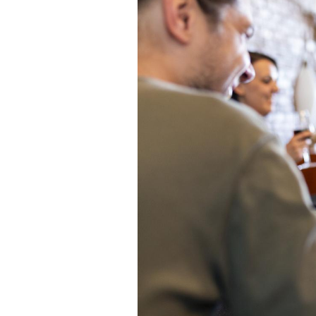
e empêche-t-elle
Fortes chaleurs :
 la nuit ?
pourquoi le risque de
noyade grimpe-t-il ?
 fin du comprimé
Le Viagra pourrait-il
jours se profile-t-
freiner la propagation du
n ?
cancer ?
 votre ventre
Pourquoi manger moins
l les premiers
de protéines pourrait
 vos vacances ?
finalement être bénéfique