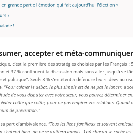
t en grande partie l'émotion qui fait aujourd'hui l'élection »
rs ?
alade !
assumer, accepter et méta-communique
litique, c’est la première des stratégies choisies par les Français :
n et 37 % continuent la discussion mais sans aller jusqu’à se fâc
et politique". Seuls 8 % s’entêtent à défendre leurs idées au ris
e.
"Pour calmer le débat, le plus simple est de ne pas le lancer,
abo
bitude de vous disputer avec votre sœur, vous pouvez déterminer e
à éviter coûte que coûte, pour ne pas empirer vos relations. Quand 
imum de prévention."
r sa part d’ambivalence.
"Tous les liens familiaux et souvent amicau
n s’entend bien, on ne se quittera jamais...) où chacun se cache le