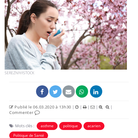
SEREZNIY/ISTOCK
Publié le 06.03.2020 à 13h30
|
|
|
|
|
Commenter
Mots clés :
asthme
politique
acarien
Politique de Santé