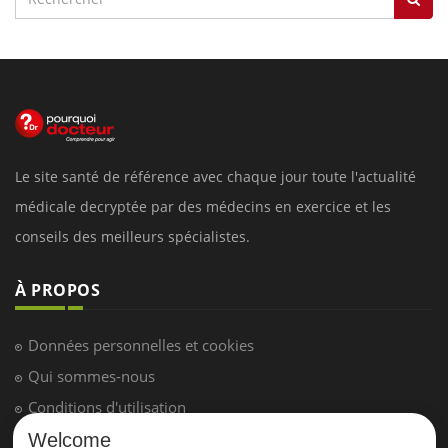
Le site santé de référence avec chaque jour toute l'actualité
médicale decryptée par des médecins en exercice et les
conseils des meilleurs spécialistes.
À PROPOS
Données personnelles et cookies
Qui sommes-nous
Conditions d'utilisation
Plan du site
Welcome