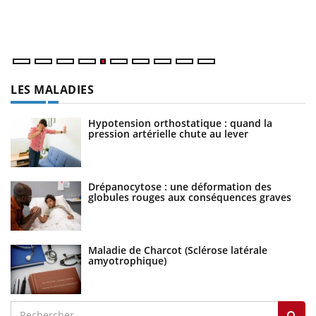
matière de bilan de santé : l'utilisation d'un « jumeau
un
numérique » permet ...
LES MALADIES
Hypotension orthostatique : quand la
pression artérielle chute au lever
Drépanocytose : une déformation des
globules rouges aux conséquences graves
Maladie de Charcot (Sclérose latérale
amyotrophique)