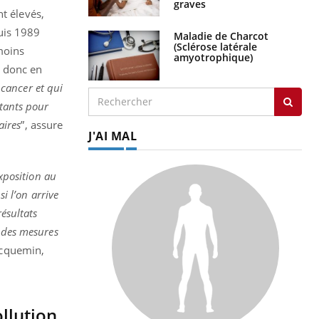
graves
t élevés,
uis 1989
Maladie de Charcot
(Sclérose latérale
moins
amyotrophique)
t donc en
 cancer et qui
rtants pour
aires
”, assure
J'AI MAL
exposition au
i l’on arrive
résultats
t des mesures
acquemin,
llution