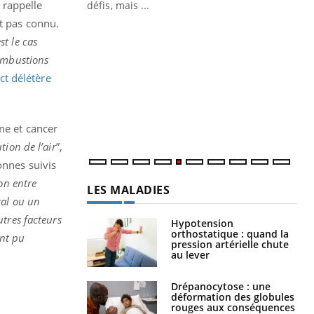
, rappelle
it pas connu.
Un « jumeau numérique » pour
CO
Youtube
You
st le cas
faciliter l’accès à la médecine
Youtube
Cou
préventive
combustions
nou
t délétère
Un établissement lié à un groupe
bou
mutualiste innove en matière de bilan de
épi
santé : l'utilisation d'un « jumeau
numérique » permet ...
me et cancer
tion de l’air
”,
onnes suivis
on entre
LES MALADIES
ral ou un
utres facteurs
Hypotension
orthostatique : quand la
ont pu
pression artérielle chute
au lever
Drépanocytose : une
déformation des globules
rouges aux conséquences