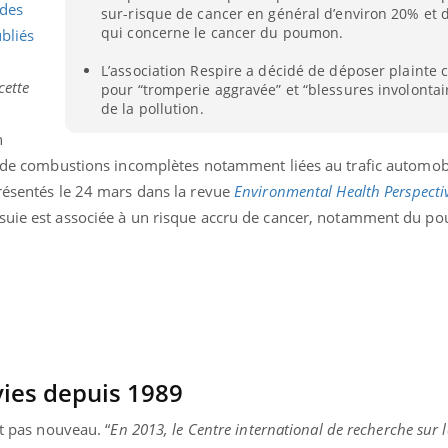
des
sur-risque de cancer en général d’environ 20% et 
qui concerne le cancer du poumon.
bliés
L’association Respire a décidé de déposer plainte 
cette
pour “tromperie aggravée” et “blessures involontai
de la pollution.
n
su de combustions incomplètes notamment liées au trafic automobi
présentés le 24 mars dans la revue
Environmental Health Perspecti
 suie est associée à un risque accru de cancer, notamment du p
éma Chronique des Mains : se
Diabète & Ramadan 
tube
Youtube
Youtube
parer pour l’été !
vies depuis 1989
Le Ramadan approche, et,
é arrive… et avec lui, un tout nouveau
nombreuses personnes at
st pas nouveau. “
En 2013, le Centre international de recherche sur 
me de vie ! Vacances, plage, piscine,
diabète, c'est une périod