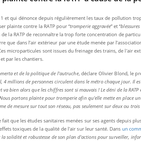
11 et qui dénonce depuis régulièrement les taux de pollution tro
ser plainte contre la RATP pour “
tromperie aggravée
” et “
blessures
us de la RATP de reconnaître la trop forte concentration de particu
rre que dans l’air extérieur par une étude menée par l’associatio
es microparticules sont issues du freinage des trains, de l'air ex
et par les chantiers.
merta et de la politique de l'autruche
, déclare Olivier Blond, le p
 4 millions de personnes circulent dans le métro chaque jour. Il e
 va bien alors que les chiffres sont si mauvais ! Le déni de la RATP 
ous portons plainte pour tromperie afin qu'elle mette en place un
me de mesure sur tout son réseau, pas seulement sur deux ou trois 
e fait que les études sanitaires menées sur ses agents depuis plu
fets toxiques de la qualité de l'air sur leur santé. Dans
un com
 la solidité et robustesse de son plan d'actions pour surveiller, info