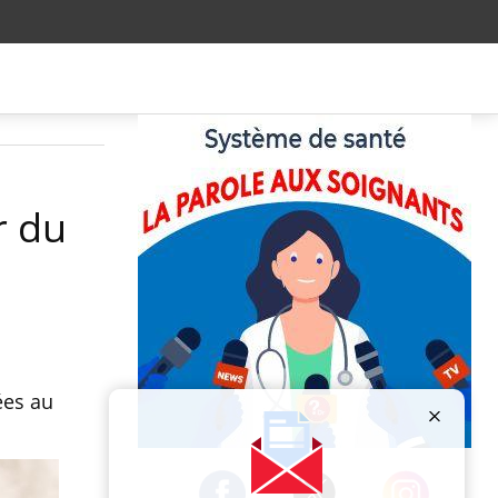
r du
ées au
Publicité