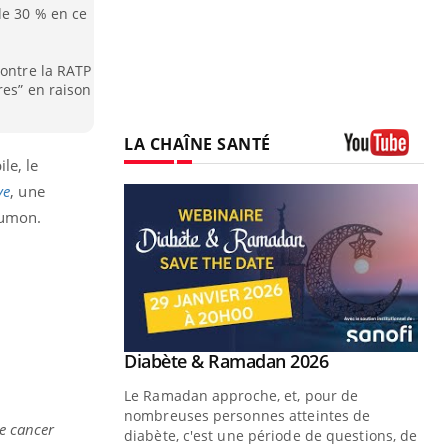
de 30 % en ce
contre la RATP
res” en raison
LA CHAÎNE SANTÉ
le, le
Youtube
ve
, une
oumon.
Youtube
2026
 pour de
teintes de
le cancer
e de questions, de