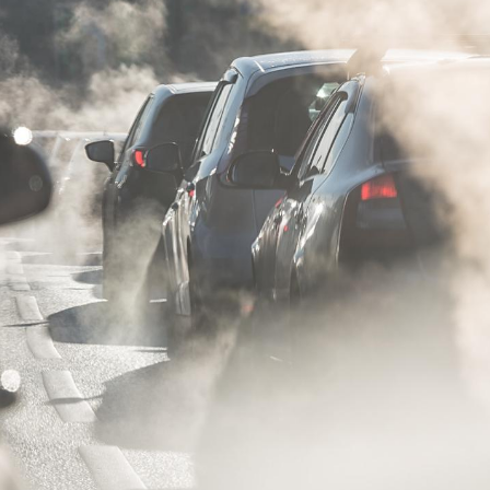
La sieste empêche-t-elle
Fortes c
de dormir la nuit ?
pourquo
noyade g
VIH : la fin du comprimé
Le Viagr
tous les jours se profile-t-
freiner 
elle enfin ?
cancer ?
Pourquoi votre ventre
Pourquo
gâche-t-il les premiers
de prot
jours de vos vacances ?
finalem