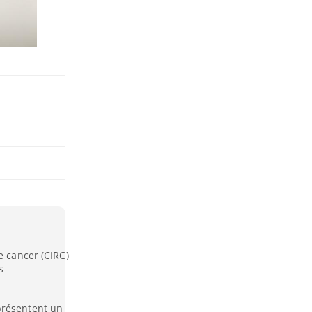
e cancer (CIRC)
s
présentent un