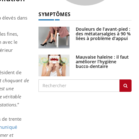
SYMPTÔMES
p élevés dans
Douleurs de l’avant-pied :
des métatarsalgies à 90 %
les fines,
liées à problème d’appui
n avec le
térieur
Mauvaise haleine : il faut
améliorer l’hygiène
bucco-dentaire
résident de
st choquant de
est une
e véritable
stations
.”
s de trente
muniqué
rmer et