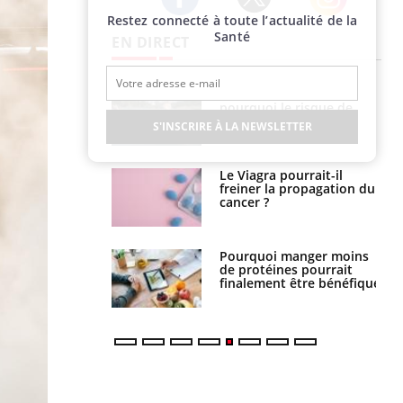
Restez connecté à toute l’actualité de la
Twitter
Facebook
Instagram
Santé
EN DIRECT
haleurs :
Grossesse et chaleur : ce
i le risque de
que dit la science
rimpe-t-il ?
S'INSCRIRE À LA NEWSLETTER
a pourrait-il
Le smartphone nuit-il à
la propagation du
l'apprentissage de la
lecture ?
i manger moins
Mordue par une tique en
éines pourrait
vacances, elle reste dans
ent être bénéfique
le coma pendant 42 jours