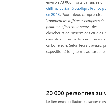
environ 73 000 morts par an, selon
chiffres de Santé publique France pu
en 2013
. Pour mieux comprendre
“
comment les différents composés de 
pollution affectent la santé
”, des
chercheurs de l’Inserm ont étudié u
constituant des particules fines is
carbone suie. Selon leurs travaux, 
exposition à long terme au carbone
prendre pour
Insuline & Charge mentale : et si on
Ecz
Youtube
You
Youtube
osait en parler??
pré
20 000 personnes sui
llard mental ou
En 2026, l'insuline dans le diabète de type 2
L'ét
Le lien entre pollution et cancer n’e
tômes de la
reste entourée d'idées reçues chez les
ryth