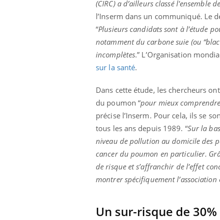
(CIRC) a d’ailleurs classé l'ensemble
les ce qui la rend
patients comme parfois chez les soignants.
sole
sont
l’Inserm dans un communiqué. Le déta
“
Plusieurs candidats sont à l’étude pou
notamment du carbone suie (ou “black 
incomplètes
.” L’Organisation mondi
sur la santé
.
Dans cette étude, les chercheurs ont
du poumon “
pour mieux comprendre le
précise l’Inserm. Pour cela, ils se 
tous les ans depuis 1989. “
Sur la ba
niveau de pollution au domicile des p
cancer du poumon en particulier
.
Grâ
de risque et s’affranchir de l’effet co
montrer spécifiquement l’association 
Un sur-risque de 30%