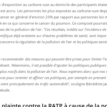
 d’exposition au carbone suie au domicile des participants étaien
est accru. Les personnes les plus exposées au carbone-suie dep
 cancer en général d’environ 20% par rapport aux personnes les 
0 % en ce qui concerne le cancer du poumon. Ce composé pourrai
s de la pollution de l'air. “
Ces résultats, inédits sur l’incidence de
entifique déjà existante sur d’autres problèmes de santé, sont impo
oncerne la régulation de la pollution de l’air et les politiques sanit
e de recommander des mesures qui peuvent être prises pour limiter l’
biant. Néanmoins, il est possible d’ajuster les politiques publiques s
 plus nocifs dans la pollution de l’air. Nous espérons donc que nos 
nces pour orienter et affiner ces politiques, par exemple en prenan
i vient principalement du trafic automobile
”, souligne Bénédicte J
’étude.
plainte contre la RATP à cause de la po