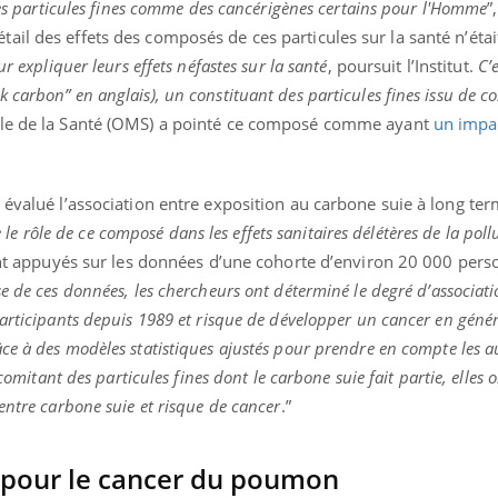
 des particules fines comme des cancérigènes certains pour l'Homme
”
il, activités en plein air… Nos mains
défis, mais ...
 ...
il des effets des composés de ces particules sur la santé n’éta
r expliquer leurs effets néfastes sur la santé
, poursuit l’Institut.
C’e
carbon” en anglais), un constituant des particules fines issu de 
ale de la Santé (OMS) a pointé ce composé comme ayant
un impac
 évalué l’association entre exposition au carbone suie à long ter
 rôle de ce composé dans les effets sanitaires délétères de la pollu
sont appuyés sur les données d’une cohorte d’environ 20 000 pers
se de ces données, les chercheurs ont déterminé le degré d’associati
articipants depuis 1989 et risque de développer un cancer en géné
ce à des modèles statistiques ajustés pour prendre en compte les a
ncomitant des particules fines dont le carbone suie fait partie, elles 
entre carbone suie et risque de cancer
.”
 pour le cancer du poumon