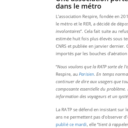
dans le métro
L’association Respire, fondée en 20
le métro et le RER, a décidé de dépo
involontaires
”. Cela fait suite au ref
estimée huit fois plus élevés sous te
CNRS et publiée en janvier dernier. C
importés par les bouches d'aération 
“
Nous voulons que la RATP sorte de l'o
Respire, au
Parisien
.
En temps normal,
continuer de dire aux usagers que tout
composante essentielle du problème. N
information des voyageurs et un systè
La RATP se défend en insistant sur l
ans ne permettent pas d'observer d'ef
publié ce mardi
, elle “
tient à rappeler