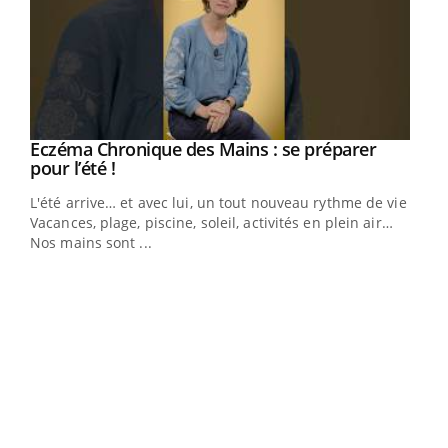
Eczéma Chronique des Mains : se préparer
Youtube
Youtube
pour l’été !
L'été arrive… et avec lui, un tout nouveau rythme de vie !
Vacances, plage, piscine, soleil, activités en plein air…
Nos mains sont ...
Dia
You
Le 
pers
ques