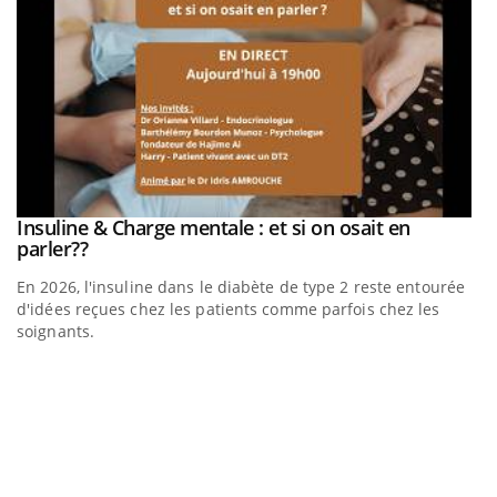
be
Insuline & Charge mentale : et si on osait en
Youtube
Youtube
parler??
En 2026, l'insuline dans le diabète de type 2 reste entourée
a
d'idées reçues chez les patients comme parfois chez les
soignants.
E
Yo
l’
L'