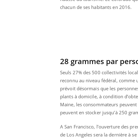
Grossesse à risque : ce jus
chacun de ses habitants en 2016.
naturel attire l'attention
des chercheurs
28 grammes par person
Seuls 27% des 500 collectivités loca
reconnu au niveau fédéral, comme un
prévoit désormais que les personnes
plants à domicile, à condition d’obt
Maine, les consommateurs peuvent s
peuvent en stocker jusqu’à 250 gra
A San Francisco, l’ouverture des pre
de Los Angeles sera la dernière à se 