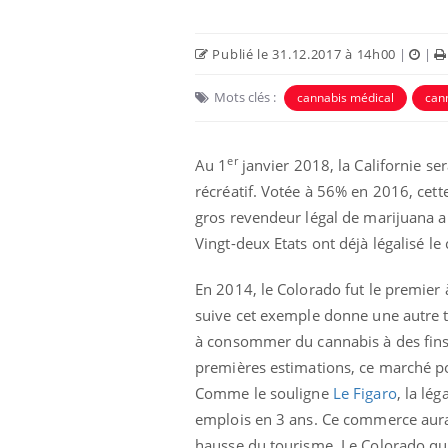
Publié le 31.12.2017 à 14h00
|
|
Mots clés :
cannabis médical
can
er
Au 1
janvier 2018, la Californie ser
récréatif. Votée à 56% en 2016, cette
gros revendeur légal de marijuana a
Vingt-deux Etats ont déjà légalisé 
Hantavirus : un cas
En 2014, le Colorado fut le premier à 
détecté chez un touriste
suive cet exemple donne une autre t
en France
à consommer du cannabis à des fins r
premières estimations, ce marché pou
Mortalité infantile : un
rapport s’interroge sur
Comme le souligne
Le Figaro
, la lé
son taux élevé en France
emplois en 3 ans. Ce commerce aurai
hausse du tourisme. Le Colorado qu