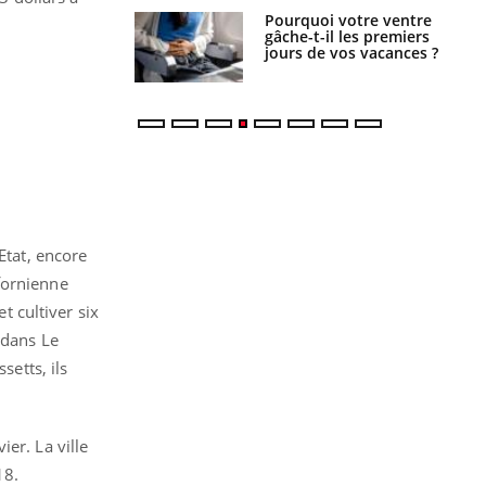
alovirus : ce qui
Pourquoi votre ventre
ans la prise en
gâche-t-il les premiers
des femmes
jours de vos vacances ?
es
Etat, encore
fornienne
 cultiver six
 dans Le
etts, ils
er. La ville
18.