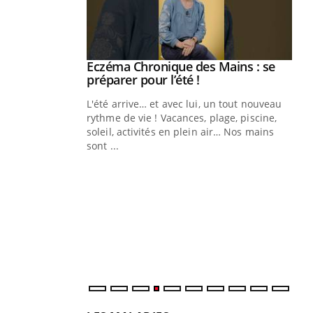
ale : et si on
Eczéma Chronique des Mains : se
Youtube
ube
Youtube
préparer pour l’été !
e diabète de type 2
L'été arrive… et avec lui, un tout nouveau
çues chez les
rythme de vie ! Vacances, plage, piscine,
ez les soignants.
soleil, activités en plein air… Nos mains
sont ...
Di
You
Le 
nom
dia
défi