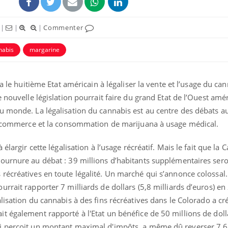
|
|
|
Commenter
nabis
margarine
a le huitième Etat américain à légaliser la vente et l’usage du ca
 nouvelle législation pourrait faire du grand Etat de l’Ouest amér
u monde. La légalisation du cannabis est au centre des débats au
le commerce et la consommation de marijuana à usage médical.
Comment oublier les
Chikung
élargir cette légalisation à l’usage récréatif. Mais le fait que la C
écrans en vacances ?
West Nil
ournure au débat : 39 millions d’habitants supplémentaires sero
t-il dan
France ?
écréatives en toute légalité. Un marché qui s’annonce colossal.
rrait rapporter 7 milliards de dollars (5,8 milliards d’euros) en
Toujours connectés :
Les méd
comment le travail
protègen
galisation du cannabis à des fins récréatives dans le Colorado a c
empiète de plus en plus
?
t également rapporté à l'Etat un bénéfice de 50 millions de doll
sur nos soirées
i perçoit un montant maximal d'impôts, a même dû reverser 7,63