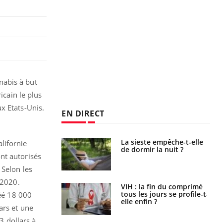
nnabis à but
icain le plus
x Etats-Unis.
EN DIRECT
unya, dengue,
La sieste empêche-t-elle
alifornie
e : que se passe-
de dormir la nuit ?
nt autorisés
s le sud de la
 Selon les
 2020.
icaments GLP-1
VIH : la fin du comprimé
t-ils aussi les os
tous les jours se profile-t-
réé 18 000
elle enfin ?
ars et une
 dollars à