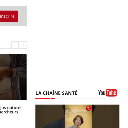
'inscrire
LA CHAÎNE SANTÉ
Youtube
Comment oublier les écrans en
 jus naturel
vacances ?
chercheurs