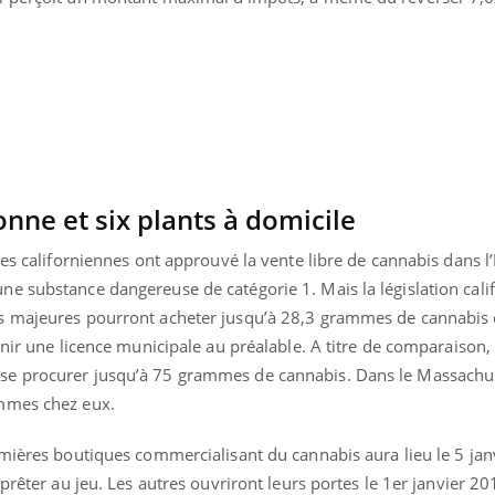
Cancer colorectal : une
Cytomég
stratégie simple aurait
change d
changé la donne au Pays
charge 
basque
enceint
ne et six plants à domicile
les californiennes ont approuvé la vente libre de cannabis dans l’
e substance dangereuse de catégorie 1. Mais la législation cali
 majeures pourront acheter jusqu’à 28,3 grammes de cannabis et
enir une licence municipale au préalable. A titre de comparaison,
e procurer jusqu’à 75 grammes de cannabis. Dans le Massachuss
mmes chez eux.
mières boutiques commercialisant du cannabis aura lieu le 5 janvi
prêter au jeu. Les autres ouvriront leurs portes le 1er janvier 20