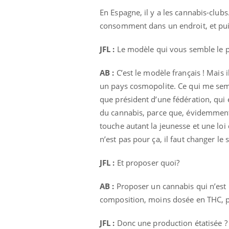
En Espagne, il y a les cannabis-clubs.
consomment dans un endroit, et puis i
 Mains :
Carence en fer : comprendre pour
Ins
Youtube
You
JFL :
Le modèle qui vous semble le pl
Youtube
Youtube
prévenir
osa
AB :
C’est le modèle français ! Mais il
aciles à aborder...
Fatigue, irritabilité, brouillard mental ou
En 2
un pays cosmopolite. Ce qui me semb
poser des
même alopécie… Les symptômes de la
rest
'un proche c'est
carence en fer sont multiples ce qui la rend
pat
que président d’une fédération, qui e
...
du cannabis, parce que, évidemment, 
touche autant la jeunesse et une loi 
n’est pas pour ça, il faut changer le
JFL :
Et proposer quoi?
AB :
Proposer un cannabis qui n’est 
composition, moins dosée en THC, p
JFL :
Donc une production étatisée ?