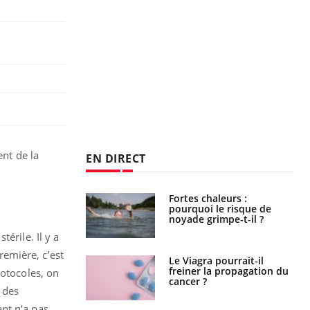
ent de la
EN DIRECT
haleurs :
Grossesse et chaleur : ce
i le risque de
que dit la science
rimpe-t-il ?
érile. Il y a
emière, c’est
a pourrait-il
Le smartphone nuit-il à
la propagation du
l'apprentissage de la
rotocoles, on
lecture ?
t des
nt n’a pas