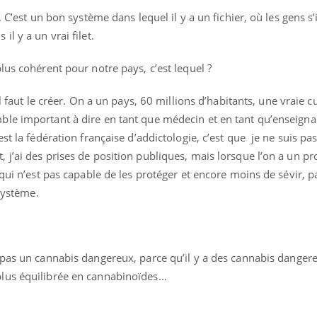
 C’est un bon système dans lequel il y a un fichier, où les gens s’i
l y a un vrai filet.
uline & Charge mentale : et si on
Eczéma Chronique des
tube
Youtube
us cohérent pour notre pays, c’est lequel ?
Youtube
Y
it en parler??
préparer pour l’été !
 faut le créer. On a un pays, 60 millions d’habitants, une vraie cu
026, l'insuline dans le diabète de type 2
L'été arrive… et avec lui,
le important à dire en tant que médecin et en tant qu’enseignan
e entourée d'idées reçues chez les
rythme de vie ! Vacances, 
ients comme parfois chez les soignants.
soleil, activités en plein
st la fédération française d’addictologie, c’est que je ne suis pa
sont ...
j’ai des prises de position publiques, mais lorsque l’on a un pr
qui n’est pas capable de les protéger et encore moins de sévir, p
 système.
pas un cannabis dangereux, parce qu’il y a des cannabis danger
lus équilibrée en cannabinoïdes…