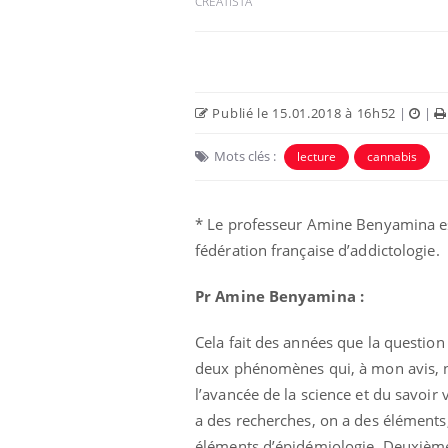
CREATISTA
Publié le 15.01.2018 à 16h52
|
|
Mots clés :
lecture
cannabis
* Le professeur Amine Benyamina est c
fédération française d’addictologie.
 oublier les
Chikungunya, dengue,
Pr Amine Benyamina :
n vacances ?
West Nile : que se passe-
t-il dans le sud de la
France ?
Cela fait des années que la question
deux phénomènes qui, à mon avis, no
 connectés :
Les médicaments GLP-1
le travail
protègent-ils aussi les os
l’avancée de la science et du savoir
de plus en plus
?
a des recherches, on a des éléments,
soirées
éléments d’épidémiologie. Deuxième 