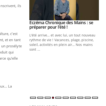
nscrivent, ils
 Mains : se
outube
lture, c’est
 un tout nouveau
t, et en tant
plage, piscine,
 air… Nos mains
s un prosélyte
oduit qui
Youtube
Diabète & Ramadan 2026
Un
Youtube
You
fac
arce qu’elle
Le Ramadan approche, et, pour de
pr
nombreuses personnes atteintes de
Un 
diabète, c'est une période de questions, de
mut
défis, mais ...
san
num
eux… La