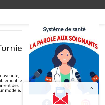
fornie
 nouveauté,
tablement le
urrent des
eur modèle,
Publicité