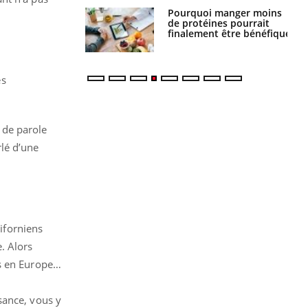
i manger moins
Mordue par une tique en
éines pourrait
vacances, elle reste dans
ent être bénéfique
le coma pendant 42 jours
ès
s de parole
rlé d’une
liforniens
. Alors
ys en Europe…
sance, vous y