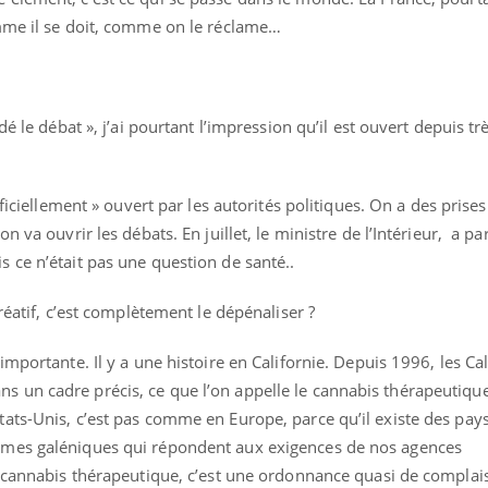
Pourquoi votre ventre
Pourquo
mme il se doit, comme on le réclame…
gâche-t-il les premiers
de prot
jours de vos vacances ?
finalem
é le débat », j’ai pourtant l’impression qu’il est ouvert depuis tr
ficiellement » ouvert par les autorités politiques. On a des prise
 va ouvrir les débats. En juillet, le ministre de l’Intérieur, a pa
 ce n’était pas une question de santé..
éatif, c’est complètement le dépénaliser ?
mportante. Il y a une histoire en Californie. Depuis 1996, les Ca
un cadre précis, ce que l’on appelle le cannabis thérapeutique
ats-Unis, c’est pas comme en Europe, parce qu’il existe des pa
mes galéniques qui répondent aux exigences de nos agences
e cannabis thérapeutique, c’est une ordonnance quasi de complai