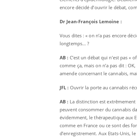
olorectal : une
Cytomégalovirus : ce qui
encore décidé d’ouvrir le débat, co
e simple aurait
change dans la prise en
a donne au Pays
charge des femmes
enceintes
Dr Jean-François Lemoine :
Vous dites : « on n’a pas encore décid
longtemps… ?
AB :
C’est un débat qui n’est pas « of
comme ça, mais on n’a pas dit : OK, on
amende concernant le cannabis, mais
JFL :
Ouvrir la porte au cannabis récr
AB :
La distinction est extrêmement i
peuvent consommer du cannabis dans 
évidemment, le thérapeutique aux Et
comme en France ou ce sont des for
d’enregistrement. Aux Etats-Unis, l