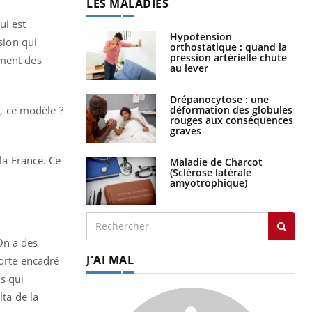
LES MALADIES
ui est
Hypotension
sion qui
orthostatique : quand la
pression artérielle chute
mment des
au lever
Drépanocytose : une
déformation des globules
s, ce modèle ?
rouges aux conséquences
graves
la France. Ce
Maladie de Charcot
(Sclérose latérale
amyotrophique)
 On a des
J'AI MAL
sorte encadré
s qui
lta de la