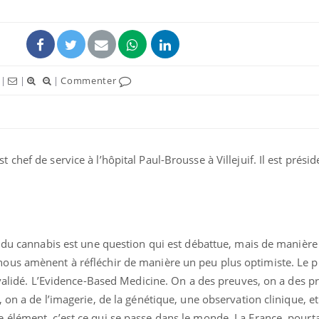
|
|
|
Commenter
hef de service à l’hôpital Paul-Brousse à Villejuif. Il est présid
La sieste empêche-t-elle
Fortes c
de dormir la nuit ?
pourquo
noyade g
 du cannabis est une question qui est débattue, mais de manière st
us amènent à réfléchir de manière un peu plus optimiste. Le pr
VIH : la fin du comprimé
Le Viagr
tous les jours se profile-t-
freiner 
 validé. L’Evidence-Based Medicine. On a des preuves, on a des p
elle enfin ?
cancer ?
 on a de l’imagerie, de la génétique, une observation clinique, e
élément, c’est ce qui se passe dans le monde. La France, pourta