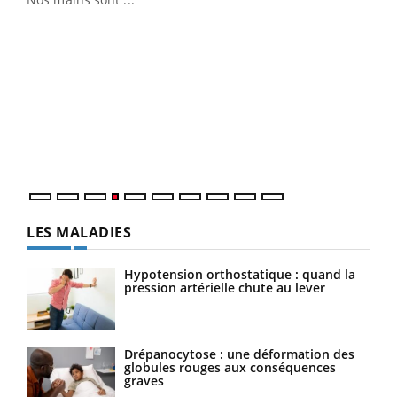
Dia
You
Le 
pers
ques
LES MALADIES
Hypotension orthostatique : quand la
pression artérielle chute au lever
Drépanocytose : une déformation des
globules rouges aux conséquences
graves