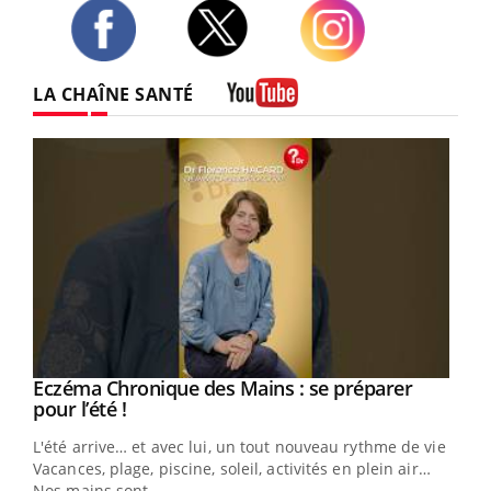
Twitter
Facebook
Instagram
LA CHAÎNE SANTÉ
Youtube
Eczéma Chronique des Mains : se préparer
Youtube
Youtube
pour l’été !
L'été arrive… et avec lui, un tout nouveau rythme de vie !
Vacances, plage, piscine, soleil, activités en plein air…
Nos mains sont ...