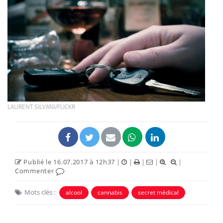
LAURENT SILVANI/FLICKR
Publié le 16.07.2017 à 12h37
|
|
|
|
|
Commenter
Mots clés :
alcool
cannabis
secret médical