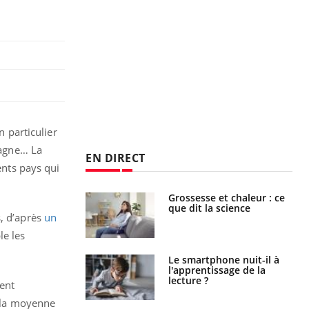
n particulier
pagne… La
EN DIRECT
ents pays qui
haleurs :
Grossesse et chaleur : ce
i le risque de
que dit la science
s, d’après
un
rimpe-t-il ?
le les
a pourrait-il
Le smartphone nuit-il à
la propagation du
l'apprentissage de la
lecture ?
nent
e la moyenne