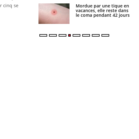
r cinq se
i manger moins
Mordue par une tique en
éines pourrait
vacances, elle reste dans
ent être bénéfique
le coma pendant 42 jours