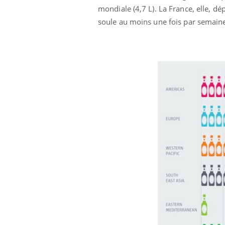
mondiale (4,7 L). La France, elle, 
Cytomégalovirus : ce qui
change dans la prise en
soule au moins une fois par semain
charge des femmes
enceintes