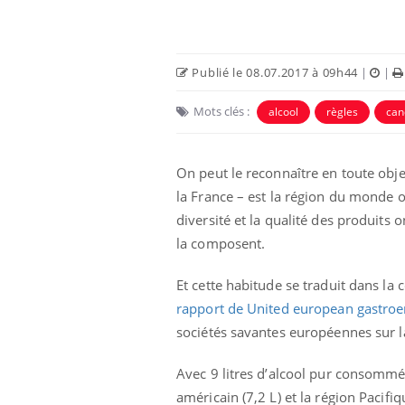
Publié le 08.07.2017 à 09h44
|
|
Mots clés :
alcool
règles
can
On peut le reconnaître en toute objec
la France – est la région du monde o
diversité et la qualité des produits 
la composent.
Chikungunya, dengue,
West Nile : que se passe-
Et cette habitude se traduit dans la
t-il dans le sud de la
France ?
rapport de United european gastroe
sociétés savantes européennes sur la
Les médicaments GLP-1
protègent-ils aussi les os
?
Avec 9 litres d’alcool pur consommés
américain (7,2 L) et la région Pacif