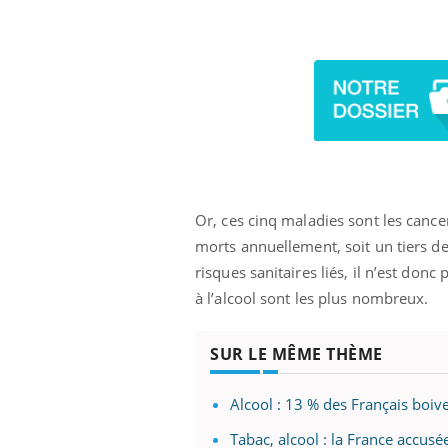
Eczéma Chronique des Mains :
Car
Youtube
You
Youtube
expliquer ma maladie
pré
Il y a des sujets qui sont faciles à aborder...
Fati
d'autres non ! D'un côté, poser des
mêm
questions sur la maladie d'un proche c'est
care
montrer ...
...
Or, ces cinq maladies sont les cancer
morts annuellement, soit un tiers de
risques sanitaires liés, il n’est donc
à l’alcool sont les plus nombreux.
SUR LE MÊME THÈME
Alcool : 13 % des Français boive
Tabac, alcool : la France accusé