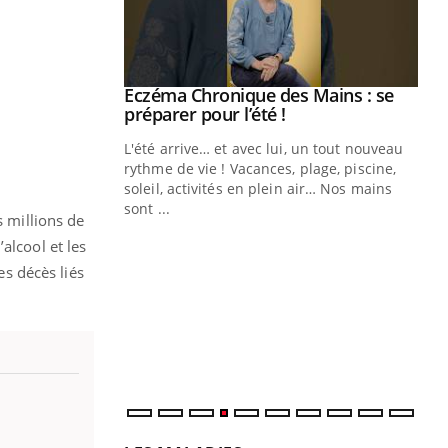
ale : et si on
Eczéma Chronique des Mains : se
Youtube
ube
Youtube
préparer pour l’été !
e diabète de type 2
L'été arrive… et avec lui, un tout nouveau
çues chez les
rythme de vie ! Vacances, plage, piscine,
ez les soignants.
soleil, activités en plein air… Nos mains
sont ...
s millions de
Di
You
alcool et les
Le 
es décès liés
nom
dia
défi