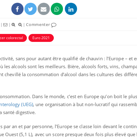
|
|
|
Commenter
cer colorectal
Euro 2021
tivité, sans pour autant être qualifié de chauvin : l’Europe – et e
ù les alcools sont les meilleurs. Bière, alcools forts, vins, cham
ont chevillé la consommation d’alcool dans les cultures des différ
La sieste empêche-t-elle
Fortes c
de dormir la nuit ?
pourquo
 consommation. Dans le monde, c’est en Europe qu’on boit le plu
noyade g
nterology (UEG)
, une organisation à but non-lucratif qui rassemb
 santé digestive.
VIH : la fin du comprimé
Le Viagr
tous les jours se profile-t-
freiner 
elle enfin ?
cancer ?
 par an et par personne, l’Europe se classe loin devant le conti
ique Ouest (5,1 L), avec un score presque deux fois plus élevé qu