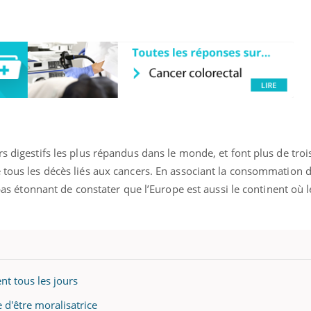
ence en fer : comprendre pour
Insuline & Charge ment
tube
Youtube
Youtube
Yout
venir
osait en parler??
gue, irritabilité, brouillard mental ou
En 2026, l'insuline dans l
e alopécie… Les symptômes de la
reste entourée d'idées re
nce en fer sont multiples ce qui la rend
patients comme parfois ch
s digestifs les plus répandus dans le monde, et font plus de troi
 tous les décès liés aux cancers. En associant la consommation d’
 pas étonnant de constater que l’Europe est aussi le continent où l
nt tous les jours
e d'être moralisatrice