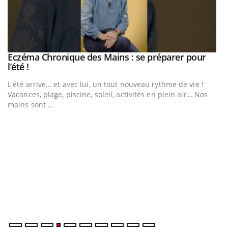
Eczéma Chronique des Mains : se préparer pour
Youtube
Youtube
l’été !
e
L'été arrive… et avec lui, un tout nouveau rythme de vie !
Vacances, plage, piscine, soleil, activités en plein air… Nos
mains sont ...
D
Yo
L
at
dé