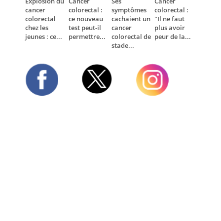
Explosion du
Cancer
Ses
Cancer
cancer
colorectal :
symptômes
colorectal :
colorectal
ce nouveau
cachaient un
"Il ne faut
chez les
test peut-il
cancer
plus avoir
jeunes : ce...
permettre...
colorectal de
peur de la...
stade...
Twitter
Facebook
Instagram