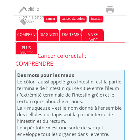
Publié le
23.11.2022
cancer
cancer du colon
intestin
Mots-
clés :
COMPRENDRE
DIAGNOSTIC
TRAITEMENT
VIVRE
AVEC
PLUS
D’INFOS
Cancer colorectal :
COMPRENDRE
Des mots pour les maux
Le côlon, aussi appelé gros intestin, est la partie
terminale de l’intestin qui se situe entre l’iléum
(l’extrémité terminale de l’intestin grêle) et le
rectum qui s’abouche à l’anus.
La « muqueuse » est le nom donné à l’ensemble
des cellules qui tapissent la paroi interne de
l’intestin et du rectum.
Le « péritoine » est une sorte de sac qui
enveloppe tout les organes dans le ventre.