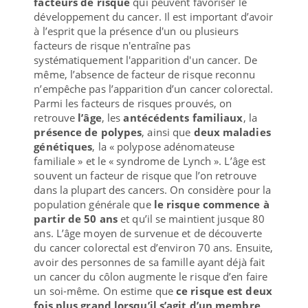
facteurs de risque
qui peuvent favoriser le
développement du cancer. Il est important d’avoir
à l’esprit que la présence d'un ou plusieurs
facteurs de risque n'entraîne pas
systématiquement l'apparition d'un cancer. De
même, l’absence de facteur de risque reconnu
n’empêche pas l’apparition d’un cancer colorectal.
Parmi les facteurs de risques prouvés, on
retrouve
l’âge
, les
antécédents familiaux
, la
présence de polypes
, ainsi que
deux maladies
génétiques
, la « polypose adénomateuse
familiale » et le « syndrome de Lynch ». L’âge est
souvent un facteur de risque que l’on retrouve
dans la plupart des cancers. On considère pour la
population générale que
le risque commence à
partir de 50 ans
et qu’il se maintient jusque 80
ans. L’âge moyen de survenue et de découverte
du cancer colorectal est d’environ 70 ans. Ensuite,
avoir des personnes de sa famille ayant déjà fait
un cancer du côlon augmente le risque d’en faire
un soi-même. On estime que
ce risque est deux
fois plus grand lorsqu’il s’agit d’un membre