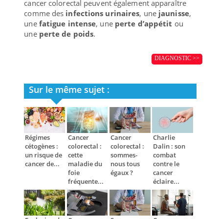
cancer colorectal peuvent également apparaître
comme des
infections urinaires
, une
jaunisse
,
une
fatigue intense
, une
perte d’appétit
ou
une
perte de poids
.
DIAGNOSTIC >>
Sur le même sujet :
Régimes
Cancer
Cancer
Charlie
cétogènes :
colorectal :
colorectal :
Dalin : son
un risque de
cette
sommes-
combat
cancer de...
maladie du
nous tous
contre le
foie
égaux ?
cancer
fréquente...
éclaire...