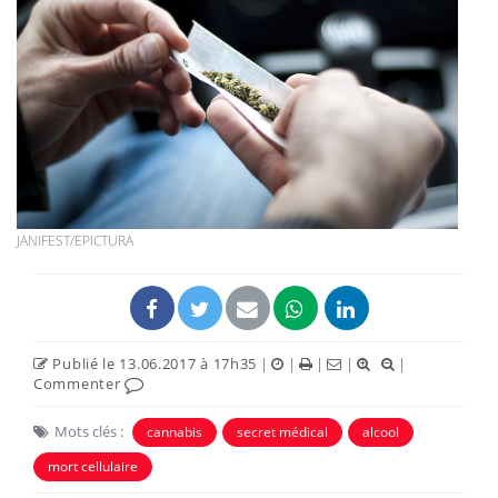
JANIFEST/EPICTURA
Publié le 13.06.2017 à 17h35
|
|
|
|
|
Commenter
Mots clés :
cannabis
secret médical
alcool
mort cellulaire