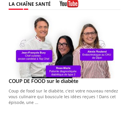
LA CHAÎNE SANTÉ
Youtube
Youtube
cès
COUP DE FOOD sur le diabète
Youtube
Coup de food sur le diabète, c'est votre nouveau rendez-
 en
vous culinaire qui bouscule les idées reçues ! Dans cet
u
épisode, une ...