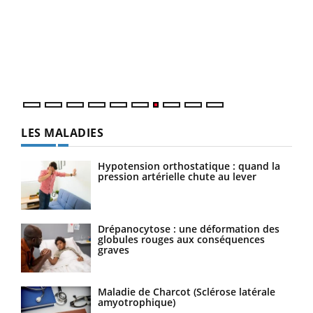
Qua
You
"Les
trav
DRH 
LES MALADIES
Hypotension orthostatique : quand la
pression artérielle chute au lever
Drépanocytose : une déformation des
globules rouges aux conséquences
graves
Maladie de Charcot (Sclérose latérale
amyotrophique)