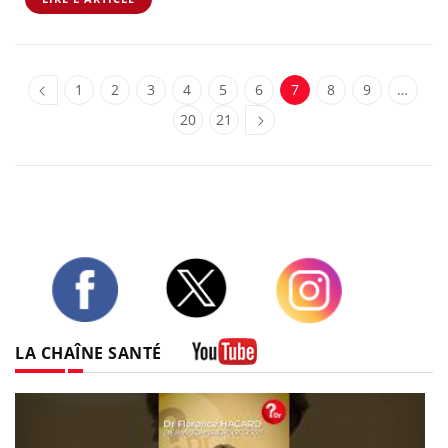
1
2
3
4
5
6
7
8
9
…
20
21
Twitter
Facebook
Instagram
LA CHAÎNE SANTÉ
Youtube