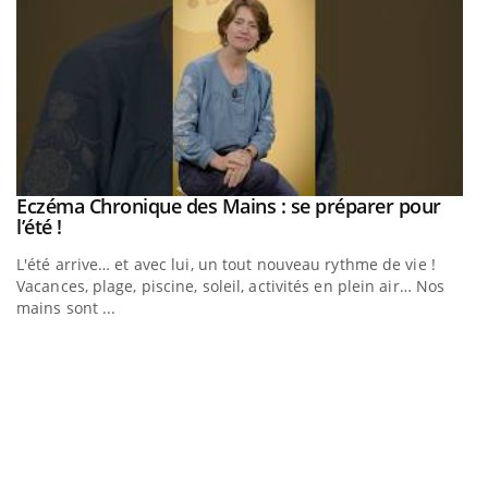
Eczéma Chronique des Mains : se préparer pour
Youtube
Youtube
l’été !
e
L'été arrive… et avec lui, un tout nouveau rythme de vie !
Vacances, plage, piscine, soleil, activités en plein air… Nos
mains sont ...
D
Yo
L
at
dé