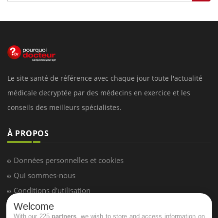
Le site santé de référence avec chaque jour toute l'actualité
médicale decryptée par des médecins en exercice et les
conseils des meilleurs spécialistes.
À PROPOS
Données personnelles et cookies
Qui sommes-nous
Conditions d'utilisation
Plan du site
Welcome
With our 225
partners
, we wish to store and access information on