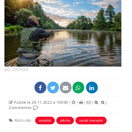
JAG_CZ/ISTOCK
Publié le 29.11.2022 à 10h00
|
|
|
|
|
Commenter
Mots clés :
anxiété
pêche
santé mentale