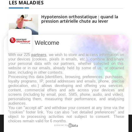
LES MALADIES
Hypotension orthostatique : quand la
pression artérielle chute au lever
Welcome
Drépanocytose : une déformation des
globules rouges aux conséquences
graves
With our 225
partners
, we wish to store and access information on
your devices (cookies, pixels in emails, etc.), combine and share
your personal data with our partners, whether collected on this
website or in our emails, already held by some of us, or obtained
Maladie de Charcot (Sclérose latérale
later, including in other contexts.
amyotrophique)
Processing this data (identifiers, browsing, preferences, purchases,
loyalty programs, IP, postal addresses and emails, phone, precise
geolocation, etc.) allows developing and offering you services,
content, commercial offers and ads across your devices and
screens (including by email, post, SMS, phone, audio, and video),
personalising them, measuring their performance, and analysing
audiences.
You can "accept all" and withdraw your consent at any time via the
"cookies" footer link
. You can also "set detailed preferences" and
object to processing activities not subject to consent. These
choices remain valid for 6 months.
powered by