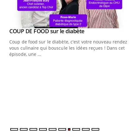
Youtube
cès
COUP DE FOOD sur le diabète
Youtube
Coup de food sur le diabète, c'est votre nouveau rendez-
 en
vous culinaire qui bouscule les idées reçues ! Dans cet
u
épisode, une ...
Qua
You
"Les
trav
DRH 