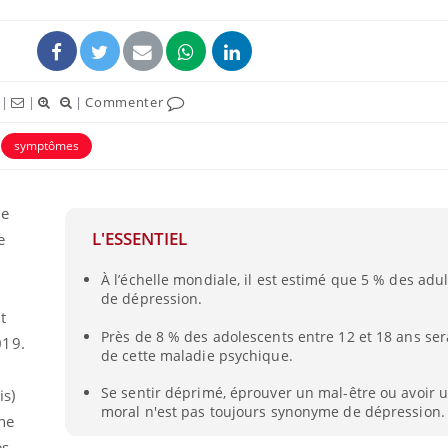
|
|
|
Commenter
symptômes
de
L'ESSENTIEL
e
À l’échelle mondiale, il est estimé que 5 % des adu
VIH : la fin du comprimé
Le Viagr
de dépression.
tous les jours se profile-t-
freiner 
elle enfin ?
cancer ?
t
Près de 8 % des adolescents entre 12 et 18 ans ser
019.
de cette maladie psychique.
Pourquoi votre ventre
Pourquo
gâche-t-il les premiers
de prot
Se sentir déprimé, éprouver un mal-être ou avoir 
is)
jours de vos vacances ?
finalem
moral n'est pas toujours synonyme de dépression.
une
es