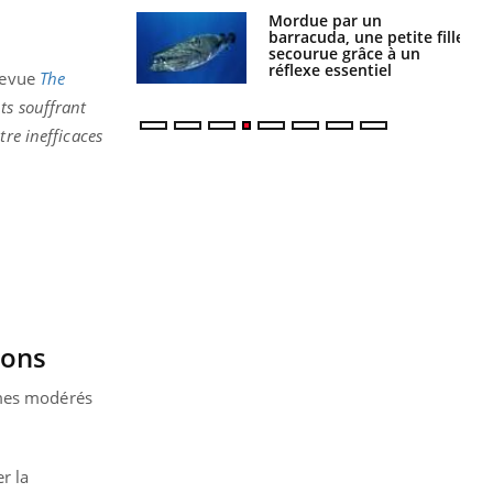
e et chaleur : ce
Mordue par un
la science
barracuda, une petite fille
secourue grâce à un
réflexe essentiel
revue
The
nts souffrant
tre inefficaces
ions
ômes modérés
r la