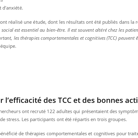
Fortes chaleurs :
Grossess
 d'anxiété.
pourquoi le risque de
que dit 
noyade grimpe-t-il ?
 ont réalisé une étude, dont les résultats ont été publiés dans la 
n social est essentiel au bien-être. Il est souvent altéré chez les patie
rtant, les thérapies comportementales et cognitives (TCC) peuvent ê
l’équipe.
 l’efficacité des TCC et des bonnes act
 chercheurs ont recruté 122 adultes qui présentaient des sympt
de stress. Les participants ont été répartis en trois groupes.
éficié de thérapies comportementales et cognitives pour traite