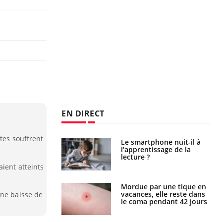
EN DIRECT
ltes souffrent
a pourrait-il
Le smartphone nuit-il à
la propagation du
l'apprentissage de la
lecture ?
aient atteints
i manger moins
Mordue par une tique en
éines pourrait
vacances, elle reste dans
une baisse de
ent être bénéfique
le coma pendant 42 jours