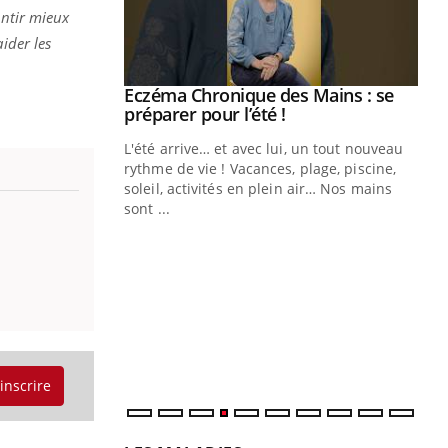
entir mieux
ider les
ale : et si on
Eczéma Chronique des Mains : se
Youtube
ube
Youtube
préparer pour l’été !
e diabète de type 2
L'été arrive… et avec lui, un tout nouveau
çues chez les
rythme de vie ! Vacances, plage, piscine,
ez les soignants.
soleil, activités en plein air… Nos mains
sont ...
Di
You
Le 
nom
dia
défi
'inscrire