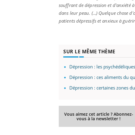
souffrant de dépression et d'anxiété à
dans leur peau. (…) Quelque chose d'au
patients dépressifs et anxieux à guérir
Eczéma Chronique des Mains :
Car
Youtube
You
Youtube
expliquer ma maladie
pré
Il y a des sujets qui sont faciles à aborder...
Fati
d'autres non ! D'un côté, poser des
mêm
SUR LE MÊME THÈME
questions sur la maladie d'un proche c'est
care
montrer ...
...
Dépression : les psychédélique
Dépression : ces aliments du q
Dépression : certaines zones du
Vous aimez cet article ? Abonnez-
vous à la newsletter !