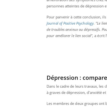
La sieste empêche-t-elle
personnes atteintes de dépression et
de dormir la nuit ?
Pour parvenir à cette conclusion, ils
Journal of Positive Psychology
. "Le lie
de troubles anxieux ou dépressifs. Pou
pour améliorer le lien social",
a écrit 
Dépression : comparer
Dans le cadre de leurs travaux, les
à graves de dépression, d'anxiété et 
Les membres de deux groupes ont bén