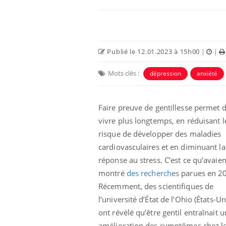
Publié le 12.01.2023 à 15h00
|
|
Mots clés :
dépression
anxiété
Faire preuve de gentillesse permet 
vivre plus longtemps, en réduisant l
risque de développer des maladies
Les médicaments GLP-1
cardiovasculaires et en diminuant la
protègent-ils aussi les os
?
réponse au stress. C’est ce qu’avaien
montré
des recherches
parues en 2
Récemment, des scientifiques de
Cytomégalovirus : ce qui
change dans la prise en
l’université d’État de l’Ohio (États-Un
charge des femmes
ont révélé qu’être gentil entraînait 
enceintes
amélioration des symptômes chez l