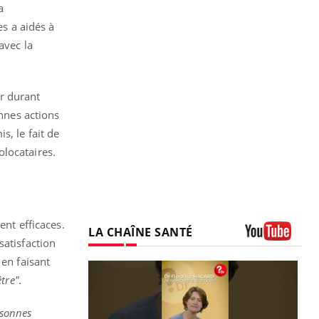
a
es a aidés à
avec la
r durant
nnes actions
s, le fait de
olocataires.
ent efficaces.
LA CHAÎNE SANTÉ
satisfaction
Youtube
 en faisant
tre".
rsonnes