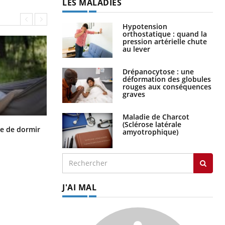
LES MALADIES
Hypotension
orthostatique : quand la
pression artérielle chute
au lever
Drépanocytose : une
déformation des globules
rouges aux conséquences
graves
Maladie de Charcot
(Sclérose latérale
VIH : la fin du comprimé tous les
le de dormir
amyotrophique)
jours se profile-t-elle enfin ?
J'AI MAL