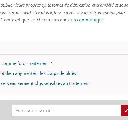
 oublier leurs propres symptômes de dépression et d'anxiété et se s
ssi simple peut être plus efficace que les autres traitements pour a
"
, ont expliqué les chercheurs dans
un communiqué
.
ence en fer : comprendre pour
Insuline & Charge ment
tube
Youtube
Youtube
Yout
venir
osait en parler??
gue, irritabilité, brouillard mental ou
En 2026, l'insuline dans l
e alopécie… Les symptômes de la
reste entourée d'idées re
nce en fer sont multiples ce qui la rend
patients comme parfois ch
s comme futur traitement ?
uotidien augmentent les coups de blues
 cerveau seraient plus sensibles au traitement
S