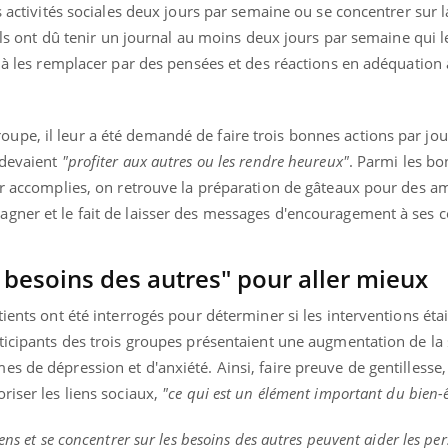
s activités sociales deux jours par semaine ou se concentrer sur l
 ils ont dû tenir un journal au moins deux jours par semaine qui l
t à les remplacer par des pensées et des réactions en adéquation 
pe, il leur a été demandé de faire trois bonnes actions par jou
 devaient
"profiter aux autres ou les rendre heureux"
. Parmi les bo
ir accomplies, on retrouve la préparation de gâteaux pour des ami
gner et le fait de laisser des messages d'encouragement à ses c
s besoins des autres" pour aller mieux
ients ont été interrogés pour déterminer si les interventions étai
ticipants des trois groupes présentaient une augmentation de la 
s de dépression et d'anxiété. Ainsi, faire preuve de gentillesse,
riser les liens sociaux,
"ce qui est un élément important du bien-ê
ens et se concentrer sur les besoins des autres peuvent aider les pe