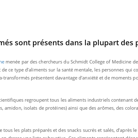
Comment oublier les
Chikung
écrans en vacances ?
West Nil
t-il dan
France ?
més sont présents dans la plupart des 
ne
menée par des chercheurs du Schmidt College of Medicine de 
ct de ce type d’aliments sur la santé mentale, les personnes qui
tra-transformés présentent davantage d'anxiété et de moments p
cientifiques regroupent tous les aliments industriels contenant 
es, amidon, isolats de protéines) ainsi que des arômes, des color
tous les plats préparés et des snacks sucrés et salés, d’après le 
 en dresse une liste exhaustive. Ces aliments représentent déso