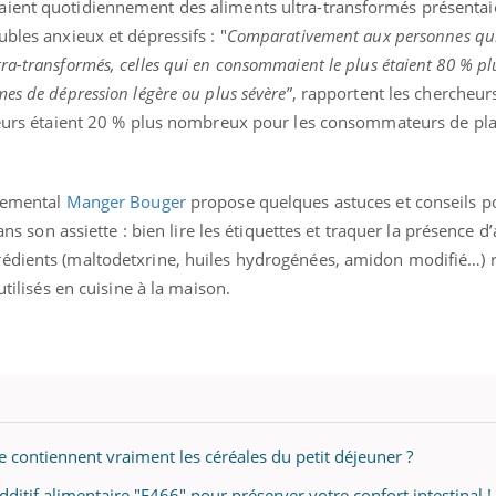
aient quotidiennement des aliments ultra-transformés présentai
bles anxieux et dépressifs : "
Comparativement aux personnes qu
ra-transformés, celles qui en consommaient le plus étaient 80 % pl
es de dépression légère ou plus sévère
”, rapportent les chercheurs
éma Chronique des Mains : se
Diabète & Ramadan 
tube
Youtube
eurs étaient 20 % plus nombreux pour les consommateurs de pla
Youtube
parer pour l’été !
Le Ramadan approche, et,
é arrive… et avec lui, un tout nouveau
nombreuses personnes at
me de vie ! Vacances, plage, piscine,
diabète, c'est une périod
rnemental
Manger Bouger
propose quelques astuces et conseils po
il, activités en plein air… Nos mains
défis, mais ...
ans son assiette : bien lire les étiquettes et traquer la présence d’
 ...
rédients (maltodetxrine, huiles hydrogénées, amidon modifié…) 
utilisés en cuisine à la maison.
e contiennent vraiment les céréales du petit déjeuner ?
additif alimentaire "E466" pour préserver votre confort intestinal !