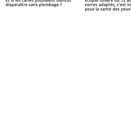
Et si les caries pouvaient bientôt
Éclipse solaire du 12 a
disparaître sans plombage ?
verres adaptés, c'est 
pour la santé des yeux