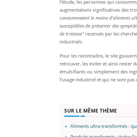
l’étude, les personnes qui consomm
augmentations significatives des trou
consommaient le moins d'aliments ult
susceptibles de présenter des symptôm
prendre pour
Insuline & Charge mentale : et si on
Ecz
Youtube
You
de tristesse"
recensés par les cherch
Youtube
osait en parler??
pré
industriels.
llard mental ou
En 2026, l'insuline dans le diabète de type 2
L'ét
tômes de la
reste entourée d'idées reçues chez les
ryth
Pour les reconnaître, le site gouve
les ce qui la rend
patients comme parfois chez les soignants.
sole
retrouver, les éviter et ainsi rester d
sont
émulsifiants ou simplement des ing
l’usage industriel et qui ne sont pas 
SUR LE MÊME THÈME
Aliments ultra-transformés : qu
Produits transformés : évitez l’