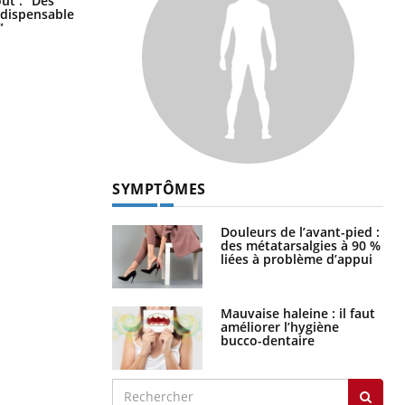
oût : “Des
votre cerveau !
indispensable
”
SYMPTÔMES
Douleurs de l’avant-pied :
des métatarsalgies à 90 %
liées à problème d’appui
Mauvaise haleine : il faut
améliorer l’hygiène
bucco-dentaire