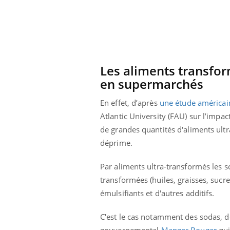
eunes enfants :
Hantavirus : un cas
rousse à
détecté chez un touriste
e pour les
en France
 ?
Les aliments transfor
en supermarchés
En effet, d’après
une étude américai
Atlantic University (FAU) sur l’impa
de grandes quantités d'aliments ul
déprime.
Par aliments ultra-transformés les s
transformées (huiles, graisses, sucr
émulsifiants et d'autres additifs.
C'est le cas notamment des sodas, de 
gouvernemental
Manger Bouger
qui