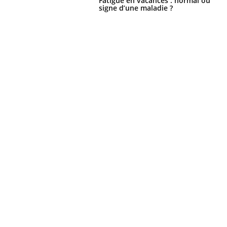
Fatigue en vacances : normal ou
signe d’une maladie ?