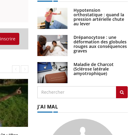
Hypotension
orthostatique : quand la
pression artérielle chute
au lever
Drépanocytose : une
'inscrire
déformation des globules
rouges aux conséquences
graves
Maladie de Charcot
(Sclérose latérale
amyotrophique)
J'AI MAL
Les troubles du sommeil modifient