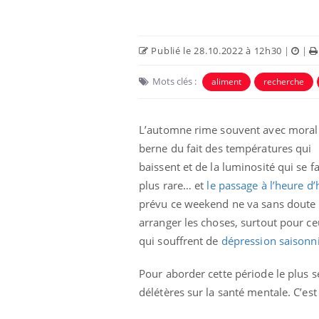
Publié le 28.10.2022 à 12h30
|
|
Mots clés :
aliment
recherche
L’automne rime souvent avec moral
berne du fait des températures qui
baissent et de la luminosité qui se fa
plus rare… et
le passage à l’heure d’
prévu ce weekend ne va sans doute
bles du sommeil
Syndrome métabolique :
t votre cerveau !
quels sont les meilleurs
arranger les choses, surtout pour c
exercices physiques ?
qui souffrent de
dépression saisonn
nt est-il trop
Comment éviter une otite
Pour aborder cette période le plus se
 ou simplement
pendant les vacances ?
athique ?
délétères sur la santé mentale. C’e