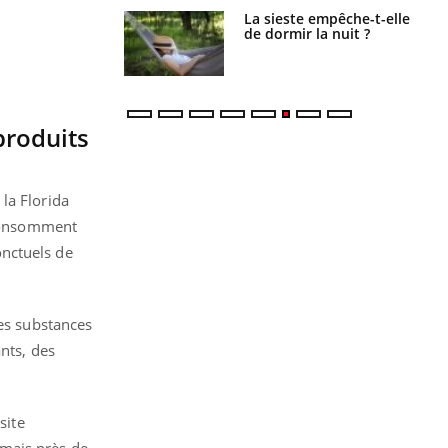
unya, dengue,
La sieste empêche-t-elle
e : que se passe-
de dormir la nuit ?
s le sud de la
produits
la Florida
 consomment
onctuels de
des substances
ants, des
site
rmais près de