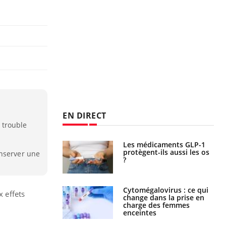
EN DIRECT
 trouble
s connectés :
Les médicaments GLP-1
 le travail
protègent-ils aussi les os
onserver une
 de plus en plus
?
soirées
olorectal : une
Cytomégalovirus : ce qui
x effets
e simple aurait
change dans la prise en
la donne au Pays
charge des femmes
enceintes