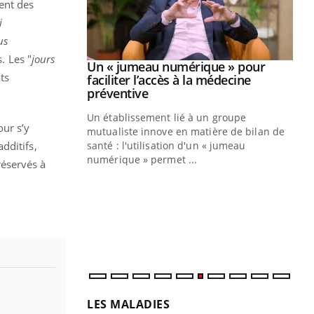
ent des
i
us
. Les "
jours
Youtube
2026
Un « jumeau numérique » pour
Youtube
ts
faciliter l’accès à la médecine
 pour de
Youtube
préventive
teintes de
Un établissement lié à un groupe
e de questions, de
ur s’y
mutualiste innove en matière de bilan de
additifs,
santé : l'utilisation d'un « jumeau
CO
You
numérique » permet ...
réservés à
Cou
nou
bou
épi
LES MALADIES