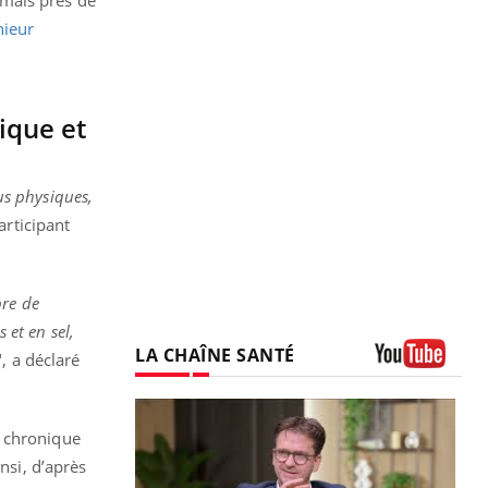
nieur
ique et
us physiques,
articipant
bre de
 et en sel,
LA CHAÎNE SANTÉ
", a déclaré
Youtube
n chronique
insi, d’après