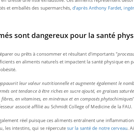
etés et emballés des supermarchés,
d’après Anthony Fardet, ingé
més sont dangereux pour la santé phys
réparer ou prêts à consommer et résultant d'importants "
process
déficients en aliments naturels et impactent la santé physique en p
’obésité.
appauvrit leur valeur nutritionnelle et augmente également le nom
ormés ont tendance à être riches en sucre ajouté, en graisses saturées
n fibres, en vitamines, en minéraux et en composés phytochimiques
ofesseur associé affilié au Schmidt College of Medicine de la FAU.
également réel puisque ces aliments entraînent une inflammatio
 les intestins, qui se répercute
sur la santé de notre cerveau
. A