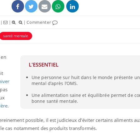
|
|
|
Commenter
santé mentale
 en
L'ESSENTIEL
it
Une personne sur huit dans le monde présente un
hiver
mental d’après l’OMS.
 pas
Mortalité infantile : un
Toujour
rapport s’interroge sur
comment
Une alimentation saine et équilibrée permet de c
eux
son taux élevé en France
empiète
bonne santé mentale.
sur nos 
ière
.
Grossesse à risque : ce jus
Cancer c
reinement possible, il est judicieux d’éviter certains aliments au
naturel attire l'attention
stratégi
des chercheurs
changé 
st le cas notamment des produits transformés.
basque