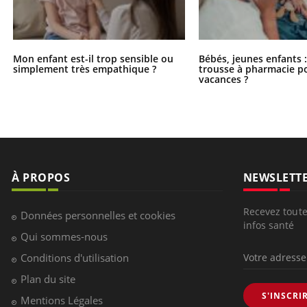
Mon enfant est-il trop sensible ou
Bébés, jeunes enfants :
simplement très empathique ?
trousse à pharmacie po
vacances ?
À PROPOS
NEWSLETT
Recevez toute
Données personnelles et cookies
infos santé
Qui sommes-nous
Conditions d'utilisation
Plan du site
S'INSCRI
Mentions Légales