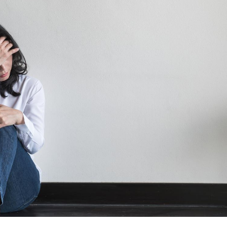
Syndrome métabolique :
quels sont les meilleurs
exercices physiques ?
Comment éviter une otite
pendant les vacances ?
Hantavirus : un cas
détecté chez un touriste
en France