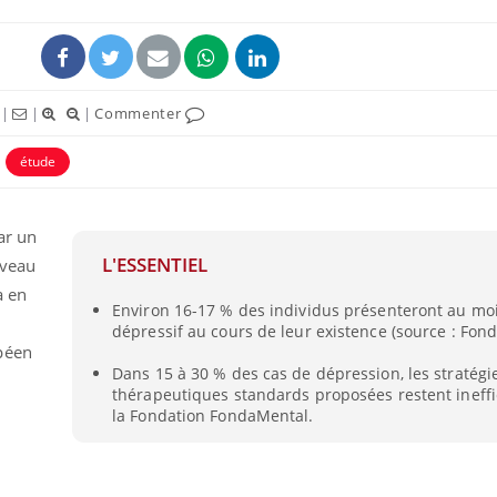
ence en fer : comprendre pour
tube
Youtube
venir
|
|
|
Commenter
gue, irritabilité, brouillard mental ou
e alopécie… Les symptômes de la
étude
nce en fer sont multiples ce qui la rend
ar un
L'ESSENTIEL
rveau
à en
Environ 16-17 % des individus présenteront au mo
dépressif au cours de leur existence (source : Fon
péen
Dans 15 à 30 % des cas de dépression, les stratégi
thérapeutiques standards proposées restent ineffi
la Fondation FondaMental.