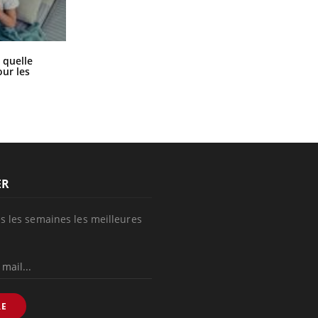
Syndrome métabolique : quels sont
 quelle
les meilleurs exercices physiques ?
ur les
ER
s les semaines les meilleures
RE