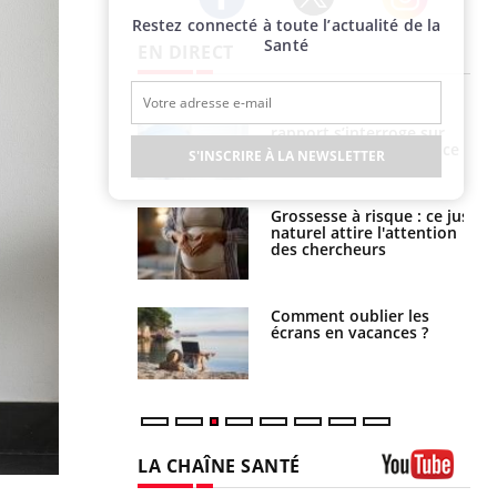
Restez connecté à toute l’actualité de la
Twitter
Facebook
Instagram
Santé
EN DIRECT
Mortalité infantile : un
Toujours connectés :
rapport s’interroge sur
comment le travail
son taux élevé en France
empiète de plus en plus
S'INSCRIRE À LA NEWSLETTER
sur nos soirées
Grossesse à risque : ce jus
Cancer colorectal : une
naturel attire l'attention
stratégie simple aurait
des chercheurs
changé la donne au Pays
basque
Comment oublier les
Chikungunya, dengue,
écrans en vacances ?
West Nile : que se passe-
t-il dans le sud de la
France ?
LA CHAÎNE SANTÉ
Youtube