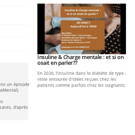
Insuline & Charge mentale : et si on
Eczéma Chronique des Mains : se
Youtube
Youtube
Youtube
Youtube
osait en parler??
préparer pour l’été !
En 2026, l'insuline dans le diabète de type 2
L'été arrive… et avec lui, un tout nouveau
reste entourée d'idées reçues chez les
rythme de vie ! Vacances, plage, piscine,
ins un épisode
patients comme parfois chez les soignants.
soleil, activités en plein air… Nos mains
daMental).
sont ...
Di
You
es
caces, d’après
Le 
nom
dia
défi