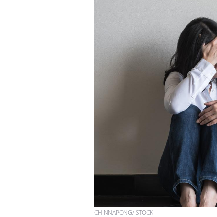
Les troubles du sommeil
modifient votre cerveau !
Mon enfant est-il trop
sensible ou simplement
très empathique ?
Bébés, jeunes enfants :
quelle trousse à
pharmacie pour les
vacances ?
CHINNAPONG/ISTOCK