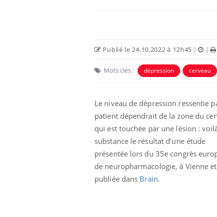
Car
You
pré
Publié le 24.10.2022 à 12h45
|
|
Fati
mêm
Mots clés :
dépression
cerveau
care
...
Eczéma Chronique des Mains :
Youtube
Youtube
expliquer ma maladie
Le niveau de dépression ressentie p
patient dépendrait de la zone du ce
Il y a des sujets qui sont faciles à aborder...
d'autres non ! D'un côté, poser des
qui est touchée par une lésion : voil
questions sur la maladie d'un proche c'est
substance le résultat d’une étude
montrer ...
présentée lors du 35e congrès euro
de neuropharmacologie, à Vienne et
publiée dans
Brain
.