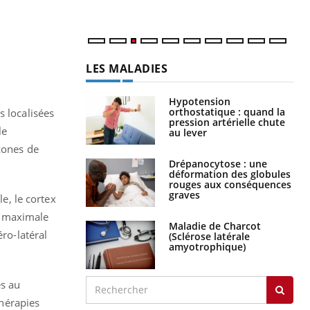
LES MALADIES
Hypotension
orthostatique : quand la
s localisées
pression artérielle chute
le
au lever
zones de
Drépanocytose : une
déformation des globules
rouges aux conséquences
graves
e, le cortex
 maximale
Maladie de Charcot
éro-latéral
(Sclérose latérale
amyotrophique)
es au
thérapies