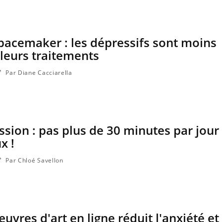
nce en fer : comprendre pour
Insuline & Charge ment
ube
Youtube
Youtube
Yout
enir
osait en parler??
ue, irritabilité, brouillard mental ou
En 2026, l'insuline dans l
acemaker : les dépressifs sont moins
 alopécie… Les symptômes de la
reste entourée d'idées re
leurs traitements
ce en fer sont multiples ce qui la rend
patients comme parfois ch
Par Diane Cacciarella
ssion : pas plus de 30 minutes par jour 
x !
Par Chloé Savellon
vres d'art en ligne réduit l'anxiété et