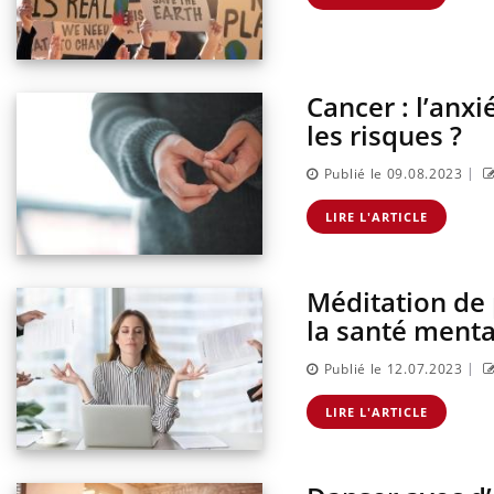
Cancer : l’anx
Chikungunya, dengue,
les risques ?
West Nile : que se passe-t-
il dans le sud de la France ?
|
Publié le 09.08.2023
Les médicaments GLP-1
LIRE L'ARTICLE
protègent-ils aussi les os ?
Méditation de p
Cytomégalovirus : ce qui
la santé menta
change dans la prise en
charge des femmes
enceintes
|
Publié le 12.07.2023
LIRE L'ARTICLE