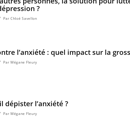
autres personnes, la solution pour lutt
 dépression ?
Par Chloé Savellon
tre l’anxiété : quel impact sur la gros
Par Mégane Fleury
l dépister l’anxiété ?
Par Mégane Fleury