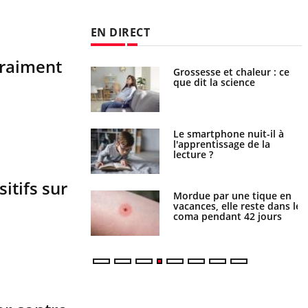
EN DIRECT
vraiment
haleurs : pourquoi
Grossesse et chaleur : ce
ue de noyade
que dit la science
-il ?
a pourrait-il freiner
Le smartphone nuit-il à
gation du cancer ?
l'apprentissage de la
lecture ?
itifs sur
i manger moins de
Mordue par une tique en
s pourrait
vacances, elle reste dans le
ent être bénéfique
coma pendant 42 jours