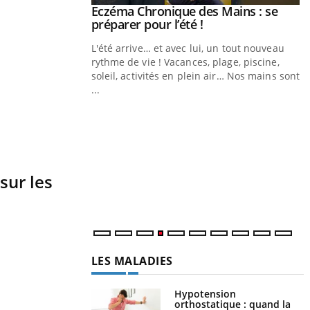
ale : et si on
Eczéma Chronique des Mains : se
Youtube
ube
Youtube
préparer pour l’été !
e diabète de type 2
L'été arrive… et avec lui, un tout nouveau
çues chez les
rythme de vie ! Vacances, plage, piscine,
ez les soignants.
soleil, activités en plein air… Nos mains sont
...
Y
L
n
c
m
sur les
LES MALADIES
Hypotension
orthostatique : quand la