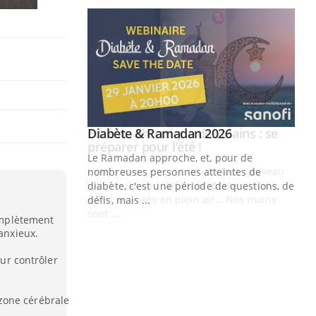
Youtube
 Mains : se
Diabète & Ramadan 2026
Youtube
outube
Le Ramadan approche, et, pour de
 un tout nouveau
nombreuses personnes atteintes de
plage, piscine,
diabète, c'est une période de questions, de
 air… Nos mains
défis, mais ...
complètement
Un
You
 anxieux.
fac
pr
our contrôler
Un 
mut
a zone cérébrale
san