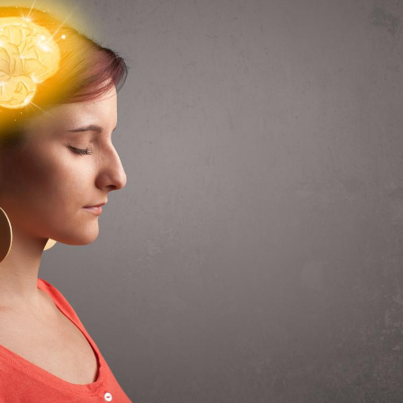
Le Viagra pourrait-il
Le smart
freiner la propagation du
l'appren
cancer ?
lecture 
Pourquoi manger moins
Mordue 
de protéines pourrait
vacances
finalement être bénéfique
le coma
Grossesse et chaleur : ce
Mordue 
que dit la science
barracud
secouru
réflexe 