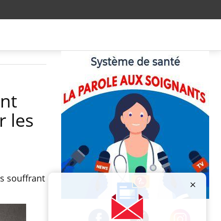
ent
 les
s souffrant
Publicité