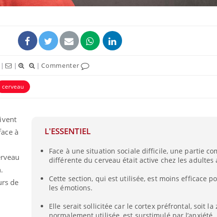
|
|
|
Commenter
cerveau
uline & Charge mentale : et si on
Eczéma Chronique des
tube
Youtube
Youtube
Y
it en parler??
préparer pour l’été !
026, l'insuline dans le diabète de type 2
L'été arrive… et avec lui,
ivent
e entourée d'idées reçues chez les
rythme de vie ! Vacances, 
L'ESSENTIEL
ace à
ients comme parfois chez les soignants.
soleil, activités en plein
sont ...
Face à une situation sociale difficile, une partie 
erveau
différente du cerveau était active chez les adultes
.
Cette section, qui est utilisée, est moins efficace p
urs de
les émotions.
Elle serait sollicitée car le cortex préfrontal, soit l
normalement utilisée, est surstimulé par l’anxiété.