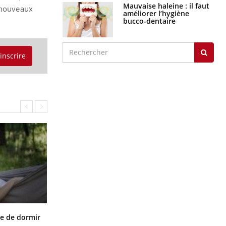
Mauvaise haleine : il faut
e nouveaux
améliorer l’hygiène
bucco-dentaire
'inscrire
VIH : la fin du comprimé tous les
le de dormir
jours se profile-t-elle enfin ?