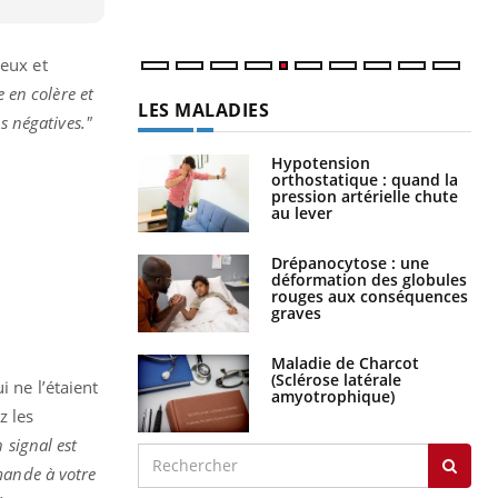
num
reux et
 en colère et
LES MALADIES
s négatives."
Hypotension
orthostatique : quand la
pression artérielle chute
au lever
Drépanocytose : une
déformation des globules
rouges aux conséquences
graves
Maladie de Charcot
(Sclérose latérale
i ne l’étaient
amyotrophique)
z les
 signal est
mande à votre