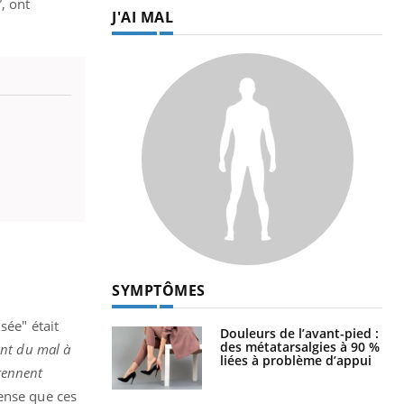
"
, ont
J'AI MAL
SYMPTÔMES
sée" était
Douleurs de l’avant-pied :
des métatarsalgies à 90 %
ont du mal à
liées à problème d’appui
prennent
pense que ces