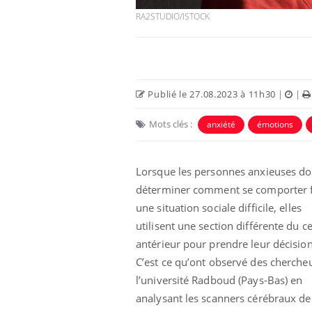
RA2STUDIO/ISTOCK
Publié le 27.08.2023 à 11h30
|
|
Mots clés :
anxiété
émotions
 Mains :
Carence en fer : comprendre pour
Ins
Youtube
You
Youtube
Youtube
prévenir
osa
aciles à aborder...
Fatigue, irritabilité, brouillard mental ou
En 2
Lorsque les personnes anxieuses do
poser des
même alopécie… Les symptômes de la
rest
déterminer comment se comporter f
'un proche c'est
carence en fer sont multiples ce qui la rend
pat
une situation sociale difficile, elles
...
utilisent une section différente du c
antérieur pour prendre leur décision
C’est ce qu’ont observé des cherche
l’université Radboud (Pays-Bas) en
analysant les scanners cérébraux de