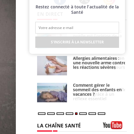
Restez connecté à toute l’actualité de la
Twitter
Facebook
Instagram
Santé
EN DIRECT
phone nuit-il à
Légionellose en Suisse :
tissage de la
quelle est l’origine de la
?
contamination ?
S'INSCRIRE À LA NEWSLETTER
par une tique en
Allergies alimentaires :
, elle reste dans
une nouvelle arme contre
 pendant 42 jours
les réactions sévères
par un
Comment gérer le
a, une petite fille
sommeil des enfants en
e grâce à un
vacances ?
essentiel
LA CHAÎNE SANTÉ
Youtube