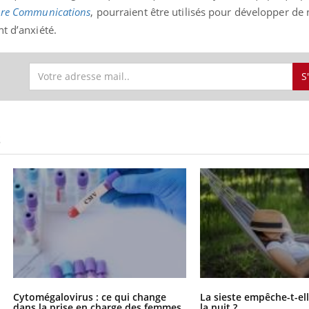
re Communications
, pourraient être utilisés pour développer d
t d’anxiété.
S
S
Cytomégalovirus : ce qui change
La sieste empêche-t-el
dans la prise en charge des femmes
la nuit ?