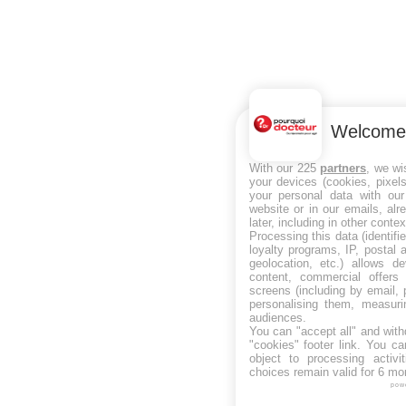
Welcome
With our 225
partners
, we wi
your devices (cookies, pixel
your personal data with our
website or in our emails, al
later, including in other contex
Processing this data (identifi
loyalty programs, IP, postal
geolocation, etc.) allows d
content, commercial offer
screens (including by email,
personalising them, measuri
audiences.
You can "accept all" and with
"cookies" footer link
. You ca
object to processing activ
choices remain valid for 6 mo
pow