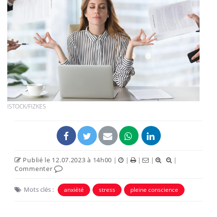
ISTOCK/FIZKES
Publié le 12.07.2023 à 14h00
|
|
|
|
|
Commenter
Mots clés :
anxiété
stress
pleine conscience