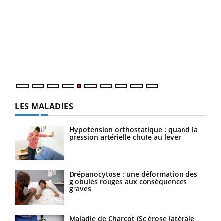
LA CHAÎNE SANTÉ
Youtube